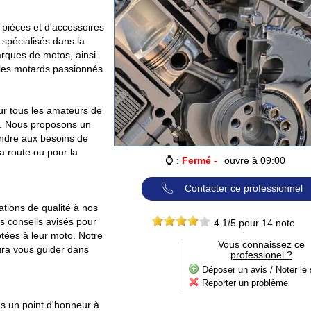
ièces et d'accessoires
spécialisés dans la
rques de motos, ainsi
 les motards passionnés.
ur tous les amateurs de
és. Nous proposons un
ondre aux besoins de
a route ou pour la
⌚ :
Fermé -
ouvre à 09:00
Contacter ce professionnel
tions de qualité à nos
es conseils avisés pour
4.1
/5 pour
14
note
ptées à leur moto. Notre
Vous connaissez ce
ura vous guider dans
professionel ?
Déposer un avis / Noter le 
Reporter un problème
un point d'honneur à