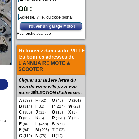
Où :
Trouver un garage Moto !
Recherche avancée
Retrouvez dans votre VILLE
les bonnes adresses de
L'ANNUAIRE MOTO &
SCOOTER
Cliquer sur la 1ere lettre du
nom de votre ville pour voir
notre SÉLECTION d'adresses :
A
H
O
V
(188)
(52)
(47)
(201)
B
I
P
W
(314)
(31)
(227)
(22)
C
J
Q
X
(380)
(32)
(18)
(1)
D
K
R
Y
(83)
(5)
(128)
(13)
site
E
L
S
(80)
(458)
(571)
F
M
T
(94)
(295)
(102)
G
N
U
(119)
(76)
(12)