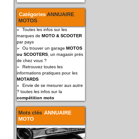
Catégories
ANNUAIRE
MOTOS
»
Toutes les infos sur les
marques de
MOTO & SCOOTER
par pays
»
Ou trouver un garage
MOTOS
ou SCOOTERS
, un magasin prés
de chez vous ?
»
Retrouvez toutes les
informations pratiques pour les
MOTARDS
»
Envie de se mesurer aux autre
? toutes les infos sur la
compétition moto
Mots clés
ANNUAIRE
MOTO