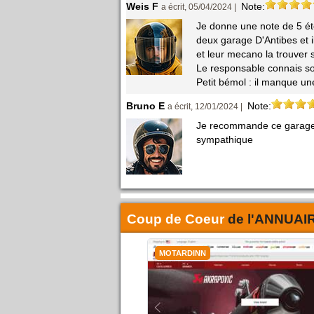
Weis F
Note:
a écrit, 05/04/2024 |
Je donne une note de 5 éto
deux garage D'Antibes et i
et leur mecano la trouver
Le responsable connais son 
Petit bémol : il manque un
Bruno E
Note:
a écrit, 12/01/2024 |
Je recommande ce garage, t
sympathique
Coup de Coeur
de l'
ANNUAI
MOTARDINN