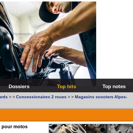
Dossiers
Top hits
Top notes
ards
>
>
Concessionaires 2 roues
>
>
Magasins scooters Alpes-
s pour motos