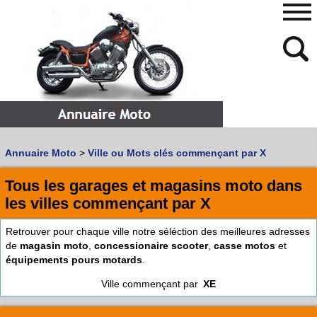
480
768
Annuaire Moto
>
Ville ou Mots clés commençant par X
Vous recherchez un garage
MOTO
ou
SCOOTER
?
Quoi :
Tous les garages et magasins moto dans
les villes commençant par X
Recherche avancée
Où :
Retrouver pour chaque ville notre séléction des meilleures adresses
de
magasin moto
,
concessionaire scooter
,
casse motos
et
Trouver un garage Moto !
équipements pours motards
.
Ville commençant par
XE
Retrouvez dans votre VILLE
les bonnes adresses de
L'ANNUAIRE MOTO & SCOOTER