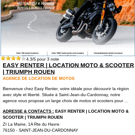
Cliquer sur la 1ere lettre du nom de votre ville pour voir notre
SÉLECTION d'adresses :
A
B
C
D
E
F
G
(188)
(314)
(380)
(83)
(80)
(94)
(119)
H
I
J
K
L
M
N
(52)
(31)
(32)
(5)
(458)
(76)
(295)
O
P
Q
R
S
T
U
(47)
(227)
(18)
(128)
(571)
(102)
(12)
V
W
X
Y
(201)
(22)
(1)
(13)
4.3
/5 pour
3
note
Catégories
ANNUAIRE MOTOS
EASY RENTER | LOCATION MOTO & SCOOTER
»
Toutes les infos sur les marques de
MOTO & SCOOTER
par pays
| TRIUMPH ROUEN
»
Ou trouver un garage
MOTOS ou SCOOTERS
, un magasin prés
AGENCE DE LOCATION DE MOTOS
de chez vous ?
Bienvenue chez Easy Renter, votre idéale pour découvrir la région
»
Retrouvez toutes les informations pratiques pour les
MOTARDS
avec style et liberté. Située à Saint-Jean-du-Cardonnay, notre
»
Envie de se mesurer aux autre ? toutes les infos sur la
agence vous propose un large choix de motos et scooters pour ...
compétition moto
ADRESSE & CONTACTS :
EASY RENTER | LOCATION MOTO &
Espace professionnels
MOTO
SCOOTER | TRIUMPH ROUEN
ZI La Maine, 1A Rte du Havre
Gestion de votre compte PRO
76150
-
SAINT-JEAN-DU-CARDONNAY