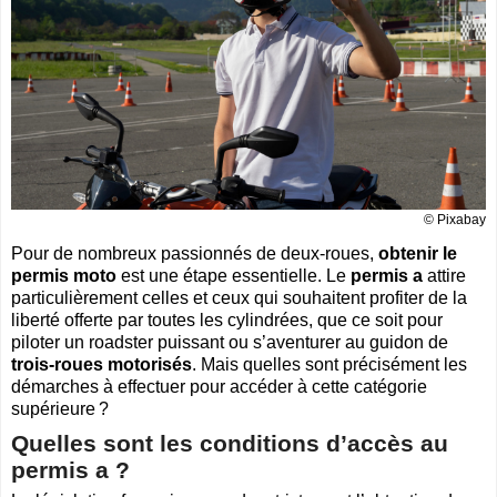
Cliquer sur la 1ere lettre du nom de votre ville pour voir notre
SÉLECTION d'adresses :
A
B
C
D
E
F
G
(188)
(314)
(380)
(83)
(80)
(94)
(119)
H
I
J
K
L
M
N
(52)
(31)
(32)
(5)
(458)
(76)
(295)
O
P
Q
R
S
T
U
(47)
(227)
(18)
(128)
(571)
(102)
(12)
V
W
X
Y
(201)
(22)
(1)
(13)
© Pixabay
Catégories
ANNUAIRE MOTOS
Pour de nombreux passionnés de deux-roues,
obtenir le
»
Toutes les infos sur les marques de
MOTO & SCOOTER
par pays
permis moto
est une étape essentielle. Le
permis a
attire
»
Ou trouver un garage
MOTOS ou SCOOTERS
, un magasin prés
particulièrement celles et ceux qui souhaitent profiter de la
de chez vous ?
liberté offerte par toutes les cylindrées, que ce soit pour
»
Retrouvez toutes les informations pratiques pour les
MOTARDS
piloter un roadster puissant ou s’aventurer au guidon de
»
Envie de se mesurer aux autre ? toutes les infos sur la
trois-roues motorisés
. Mais quelles sont précisément les
compétition moto
démarches à effectuer pour accéder à cette catégorie
supérieure ?
Espace professionnels
MOTO
Quelles sont les conditions d’accès au
Gestion de votre compte PRO
permis a ?