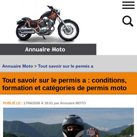
480
768
Annuaire Moto
>
Tout savoir sur le permis a
Vous recherchez un garage
MOTO
ou
SCOOTER
?
Quoi :
Tout savoir sur le permis a : conditions,
formation et catégories de permis moto
Recherche avancée
Où :
PUBLIÉ LE :
17/06/2026 À 18:51
par Annuaire MOTO
Trouver un garage Moto !
Retrouvez dans votre VILLE
les bonnes adresses de
L'ANNUAIRE MOTO & SCOOTER