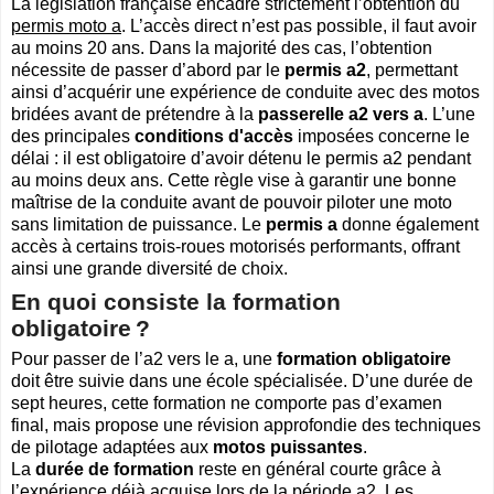
La législation française encadre strictement l’obtention du
permis moto a
. L’accès direct n’est pas possible, il faut avoir
au moins 20 ans. Dans la majorité des cas, l’obtention
nécessite de passer d’abord par le
permis a2
, permettant
ainsi d’acquérir une expérience de conduite avec des motos
bridées avant de prétendre à la
passerelle a2 vers a
. L’une
des principales
conditions d'accès
imposées concerne le
délai : il est obligatoire d’avoir détenu le permis a2 pendant
au moins deux ans. Cette règle vise à garantir une bonne
maîtrise de la conduite avant de pouvoir piloter une moto
sans limitation de puissance. Le
permis a
donne également
accès à certains trois-roues motorisés performants, offrant
ainsi une grande diversité de choix.
En quoi consiste la formation
obligatoire ?
Pour passer de l’a2 vers le a, une
formation obligatoire
doit être suivie dans une école spécialisée. D’une durée de
sept heures, cette formation ne comporte pas d’examen
final, mais propose une révision approfondie des techniques
de pilotage adaptées aux
motos puissantes
.
La
durée de formation
reste en général courte grâce à
l’expérience déjà acquise lors de la période a2. Les