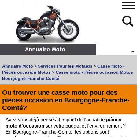
--
480
768
Annuaire Moto
>
Services Pour les Motards
>
Casse moto -
Vous recherchez un garage
MOTO
ou
SCOOTER
?
Pièces occasion Motos
>
Casse moto - Pièces occasion Motos
Quoi :
Bourgogne-Franche-Comté
Recherche avancée
Ou trouver une casse moto pour des
Où :
pièces occasion en Bourgogne-Franche-
Comté?
Trouver un garage Moto !
Avez-vous déjà pensé à l’impact de l’achat de
pièces
Retrouvez dans votre VILLE
moto d’occasion
sur votre budget et l’environnement ?
les bonnes adresses de
L'ANNUAIRE MOTO & SCOOTER
En Bourgogne-Franche-Comté, les options sont