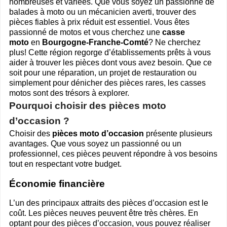
nombreuses et variées. Que vous soyez un passionné de
Cliquer sur la 1ere lettre du nom de votre ville pour voir notre
balades à moto ou un mécanicien averti, trouver des
SÉLECTION d'adresses :
pièces fiables à prix réduit est essentiel. Vous êtes
A
B
C
D
E
F
G
passionné de motos et vous cherchez une
casse
(188)
(314)
(380)
(83)
(80)
(94)
(119)
H
I
J
K
L
M
N
moto
en
Bourgogne-Franche-Comté
? Ne cherchez
(52)
(31)
(32)
(5)
(458)
(76)
plus! Cette région regorge d’établissements prêts à vous
(295)
O
P
Q
R
S
T
U
aider à trouver les pièces dont vous avez besoin. Que ce
(47)
(227)
(18)
(128)
(571)
(102)
(12)
soit pour une réparation, un projet de restauration ou
V
W
X
Y
(201)
(22)
(1)
(13)
simplement pour dénicher des pièces rares, les casses
motos sont des trésors à explorer.
Espace professionnels
MOTO
Pourquoi choisir des pièces moto
Gestion de votre compte PRO
d’occasion ?
Choisir des
pièces moto d’occasion
présente plusieurs
avantages. Que vous soyez un passionné ou un
professionnel, ces pièces peuvent répondre à vos besoins
tout en respectant votre budget.
Économie financière
L’un des principaux attraits des pièces d’occasion est le
coût. Les pièces neuves peuvent être très chères. En
optant pour des pièces d’occasion, vous pouvez réaliser