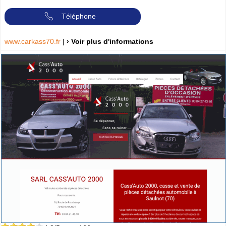
Téléphone
www.carkass70.fr
|
› Voir plus d'informations