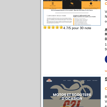
V
N
o
4.7
/5 pour
30
note
A
R
D
1
9
w
B
V
é