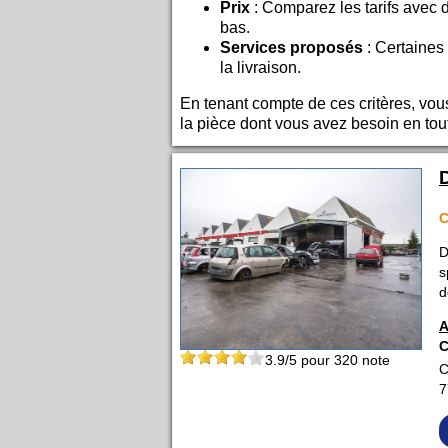
Prix
: Comparez les tarifs avec 
bas.
Services proposés
: Certaines
la livraison.
En tenant compte de ces critères, vou
la pièce dont vous avez besoin en tout
D
s
d
A
C
3.9
/5 pour
320
note
C
7