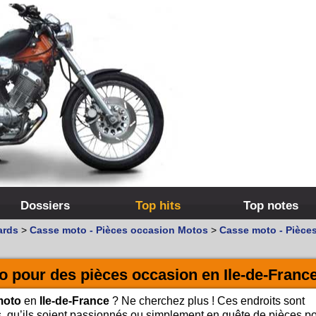
Dossiers
Top hits
Top notes
ards
>
Casse moto - Pièces occasion Motos
>
Casse moto - Pièce
o pour des pièces occasion en Ile-de-Franc
moto
en
Ile-de-France
? Ne cherchez plus ! Ces endroits sont
s, qu’ils soient passionnés ou simplement en quête de pièces p