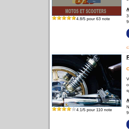
A
3
4.8
/5 pour
63
note
9
c
V
c
s
A
N
4.1
/5 pour
110
note
9