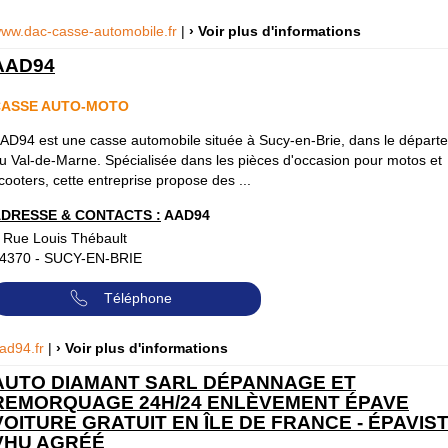
ww.dac-casse-automobile.fr
|
› Voir plus d'informations
AAD94
CASSE AUTO-MOTO
AD94 est une casse automobile située à Sucy-en-Brie, dans le départ
u Val-de-Marne. Spécialisée dans les pièces d'occasion pour motos et
cooters, cette entreprise propose des ...
DRESSE & CONTACTS :
AAD94
 Rue Louis Thébault
4370
-
SUCY-EN-BRIE
Téléphone
ad94.fr
|
› Voir plus d'informations
AUTO DIAMANT SARL DÉPANNAGE ET
REMORQUAGE 24H/24 ENLÈVEMENT ÉPAVE
VOITURE GRATUIT EN ÎLE DE FRANCE - ÉPAVIS
VHU AGRÉÉ