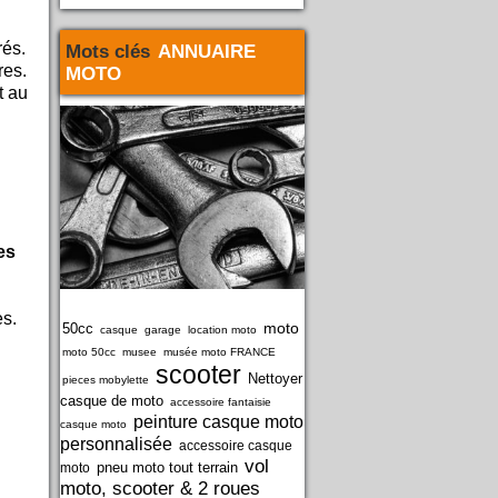
rés.
Mots clés
ANNUAIRE
res.
MOTO
t au
es
es.
moto
50cc
casque
garage
location moto
moto 50cc
musee
musée moto FRANCE
scooter
Nettoyer
pieces mobylette
casque de moto
accessoire fantaisie
peinture casque moto
casque moto
personnalisée
accessoire casque
vol
pneu moto tout terrain
moto
moto, scooter & 2 roues