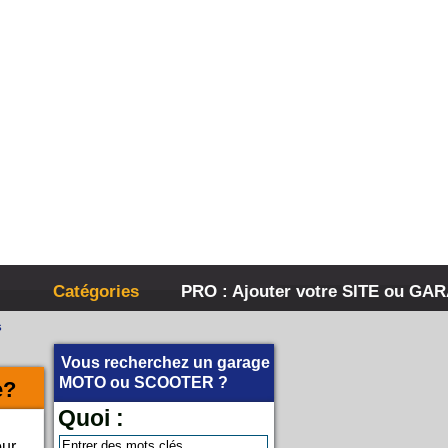
Catégories
PRO : Ajouter votre SITE ou GA
s
Vous recherchez un garage
MOTO
ou
SCOOTER
?
e?
Quoi :
our