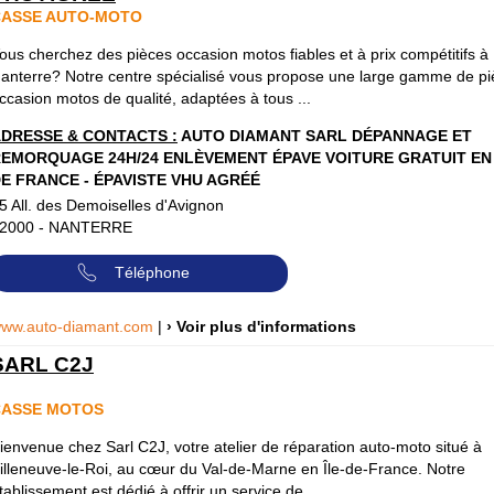
CASSE AUTO-MOTO
ous cherchez des pièces occasion motos fiables et à prix compétitifs à
anterre? Notre centre spécialisé vous propose une large gamme de p
ccasion motos de qualité, adaptées à tous ...
DRESSE & CONTACTS :
AUTO DIAMANT SARL DÉPANNAGE ET
EMORQUAGE 24H/24 ENLÈVEMENT ÉPAVE VOITURE GRATUIT EN 
E FRANCE - ÉPAVISTE VHU AGRÉÉ
5 All. des Demoiselles d'Avignon
2000
-
NANTERRE
Téléphone
ww.auto-diamant.com
|
› Voir plus d'informations
SARL C2J
CASSE MOTOS
ienvenue chez Sarl C2J, votre atelier de réparation auto-moto situé à
illeneuve-le-Roi, au cœur du Val-de-Marne en Île-de-France. Notre
tablissement est dédié à offrir un service de ...