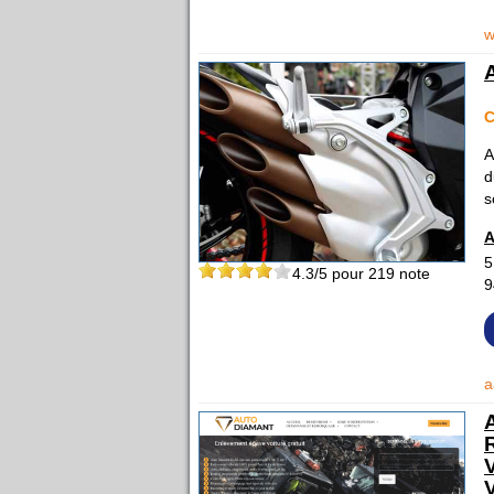
w
A
d
s
A
5
4.3
/5 pour
219
note
9
a