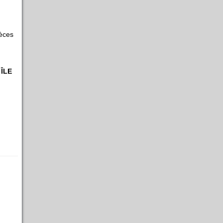
ièces
ÎLE