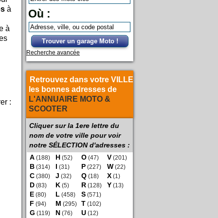
es
à
Où :
e à
les
Trouver un garage Moto !
Recherche avancée
Retrouvez dans votre VILLE
les bonnes adresses de
L'ANNUAIRE MOTO &
er :
SCOOTER
Cliquer sur la 1ere lettre du
nom de votre ville pour voir
notre SÉLECTION d'adresses :
A
H
O
V
(188)
(52)
(47)
(201)
B
I
P
W
(314)
(31)
(227)
(22)
C
J
Q
X
(380)
(32)
(18)
(1)
D
K
R
Y
(83)
(5)
(128)
(13)
E
L
S
(80)
(458)
(571)
F
M
T
(94)
(295)
(102)
G
N
U
(119)
(76)
(12)