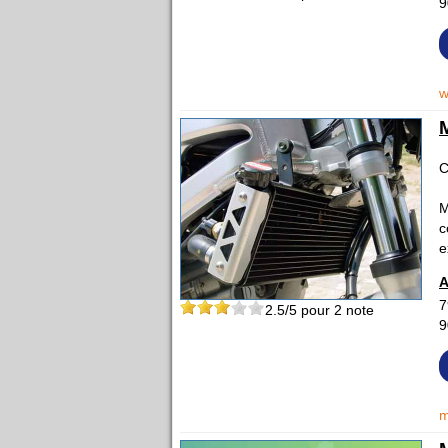
9
w
C
M
c
e
A
7
2.5
/5 pour
2
note
9
m