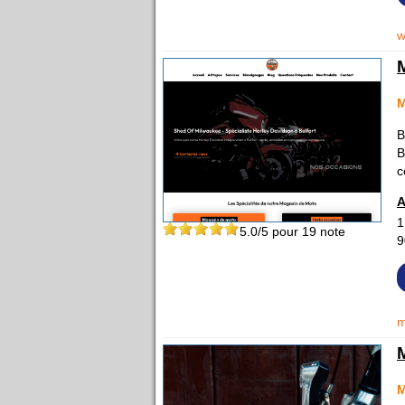
w
B
B
c
A
1
5.0
/5 pour
19
note
9
m
M