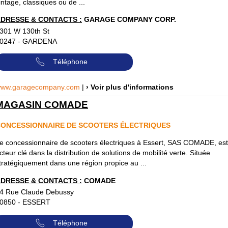
intage, classiques ou de ...
DRESSE & CONTACTS :
GARAGE COMPANY CORP.
301 W 130th St
0247
-
GARDENA
Téléphone
ww.garagecompany.com
|
› Voir plus d'informations
MAGASIN COMADE
ONCESSIONNAIRE DE SCOOTERS ÉLECTRIQUES
e concessionnaire de scooters électriques à Essert, SAS COMADE, est
cteur clé dans la distribution de solutions de mobilité verte. Située
tratégiquement dans une région propice au ...
DRESSE & CONTACTS :
COMADE
4 Rue Claude Debussy
0850
-
ESSERT
Téléphone