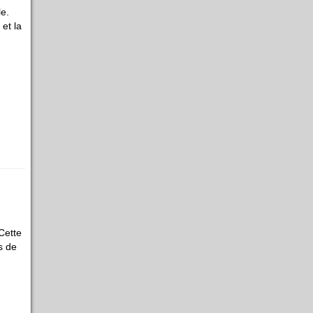
le.
et la
Cette
s de