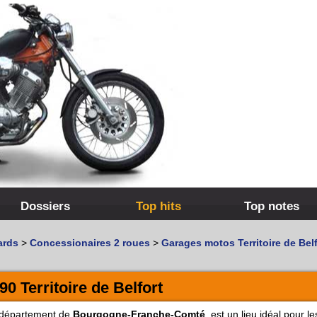
Dossiers
Top hits
Top notes
ards
>
Concessionaires 2 roues
>
Garages motos Territoire de Belf
0 Territoire de Belfort
it département de
Bourgogne-Franche-Comté
, est un lieu idéal pour le