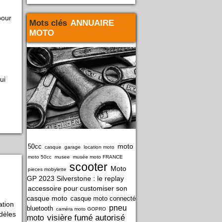
pour
Mots clés
ANNUAIRE
MOTO
qui
moto
50cc
casque
garage
location moto
moto 50cc
musee
musée moto FRANCE
scooter
Moto
pieces mobylette
GP 2023 Silverstone : le replay
accessoire pour customiser son
casque moto
casque moto connecté
ation
pneu
bluetooth
caméra moto GOPRO
dèles
visière fumé autorisé
moto