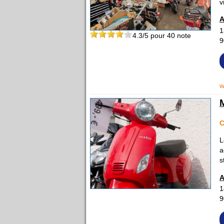
v
A
1
4.3
/5 pour
40
note
9
w
C
L
a
s
A
1
9