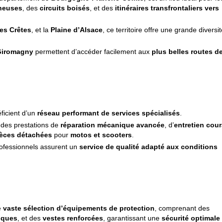
neuses
, des
circuits boisés
, et des
itinéraires transfrontaliers vers
es Crêtes
, et la
Plaine d’Alsace
, ce territoire offre une grande diversi
Giromagny
permettent d’accéder facilement aux
plus belles routes de
ficient d’un
réseau performant de services spécialisés
.
des prestations de
réparation mécanique avancée
, d’
entretien cou
èces détachées
pour
motos et scooters
.
rofessionnels assurent un
service de qualité adapté aux conditions
e
vaste sélection d’équipements de protection
, comprenant des
iques
, et des
vestes renforcées
, garantissant une
sécurité optimale