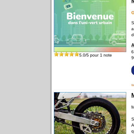
S
a
d
A
6
5.0
/5 pour
1
note
9
w
M
S
A
q