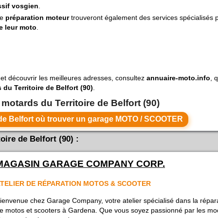
ssif vosgien
.
de
préparation moteur
trouveront également des services spécialisés 
e leur moto
.
et découvrir les meilleures adresses, consultez
annuaire-moto.info
, 
du Territoire de Belfort (90)
.
 motards du Territoire de Belfort (90)
Voir toutes les villes du Territoire de Belfort où trouver un garage MOTO / SCOOTER
ire de Belfort (90) :
MAGASIN GARAGE COMPANY CORP.
TELIER DE RÉPARATION MOTOS & SCOOTER
ienvenue chez Garage Company, votre atelier spécialisé dans la répar
e motos et scooters à Gardena. Que vous soyez passionné par les mo