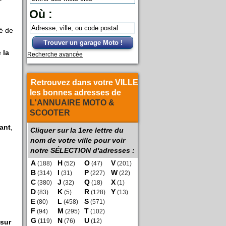
Où :
té de
Trouver un garage Moto !
 la
Recherche avancée
Retrouvez dans votre VILLE
les bonnes adresses de
L'ANNUAIRE MOTO &
SCOOTER
rant
,
Cliquer sur la 1ere lettre du
nom de votre ville pour voir
notre SÉLECTION d'adresses :
A
H
O
V
(188)
(52)
(47)
(201)
B
I
P
W
(314)
(31)
(227)
(22)
C
J
Q
X
(380)
(32)
(18)
(1)
D
K
R
Y
(83)
(5)
(128)
(13)
E
L
S
(80)
(458)
(571)
F
M
T
(94)
(295)
(102)
G
N
U
 sur
(119)
(76)
(12)