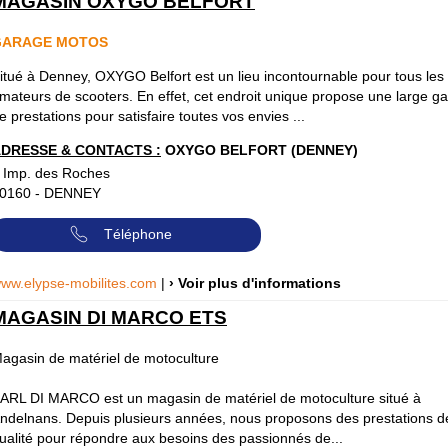
MAGASIN OXYGO BELFORT
GARAGE MOTOS
itué à Denney, OXYGO Belfort est un lieu incontournable pour tous les
mateurs de scooters. En effet, cet endroit unique propose une large 
e prestations pour satisfaire toutes vos envies ...
DRESSE & CONTACTS :
OXYGO BELFORT (DENNEY)
 Imp. des Roches
0160
-
DENNEY
Téléphone
ww.elypse-mobilites.com
|
› Voir plus d'informations
MAGASIN DI MARCO ETS
agasin de matériel de motoculture
ARL DI MARCO est un magasin de matériel de motoculture situé à
ndelnans. Depuis plusieurs années, nous proposons des prestations d
ualité pour répondre aux besoins des passionnés de...