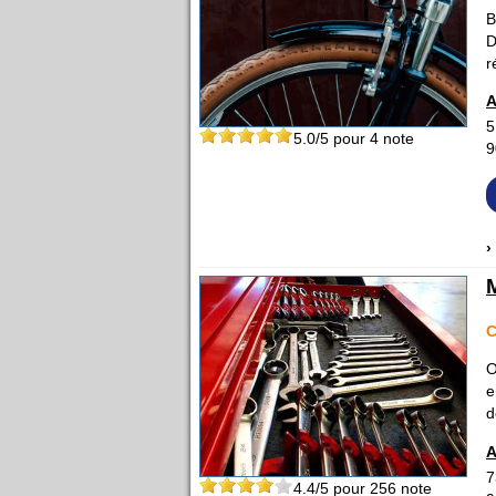
B
D
r
A
5
5.0
/5 pour
4
note
9
›
C
O
e
d
A
7
4.4
/5 pour
256
note