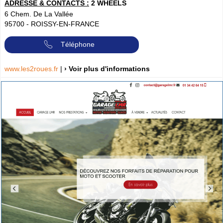
ADRESSE & CONTACTS :
2 WHEELS
6 Chem. De La Vallée
95700
-
ROISSY-EN-FRANCE
Téléphone
www.les2roues.fr
|
› Voir plus d'informations