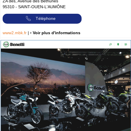
ZA des, Avenue des Béthunes
95310
-
SAINT-OUEN-L'AUMÔNE
Téléphone
www2.mbk.fr
|
› Voir plus d'informations