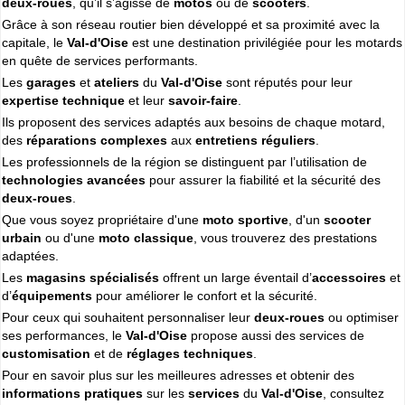
deux-roues
, qu’il s’agisse de
motos
ou de
scooters
.
Cliquer sur la 1ere lettre du nom de votre ville pour voir notre
Grâce à son réseau routier bien développé et sa proximité avec la
SÉLECTION d'adresses :
capitale, le
Val-d'Oise
est une destination privilégiée pour les motards
A
B
C
D
E
F
G
(188)
(314)
(380)
(83)
(80)
(94)
(119)
en quête de services performants.
H
I
J
K
L
M
N
(52)
(31)
(32)
(5)
(458)
(76)
Les
garages
et
ateliers
du
Val-d'Oise
sont réputés pour leur
(295)
expertise technique
et leur
savoir-faire
.
O
P
Q
R
S
T
U
(47)
(227)
(18)
(128)
(571)
(102)
(12)
Ils proposent des services adaptés aux besoins de chaque motard,
V
W
X
Y
(201)
(22)
(1)
(13)
des
réparations complexes
aux
entretiens réguliers
.
Les professionnels de la région se distinguent par l’utilisation de
technologies avancées
pour assurer la fiabilité et la sécurité des
Espace professionnels
MOTO
deux-roues
.
Gestion de votre compte PRO
Que vous soyez propriétaire d'une
moto sportive
, d'un
scooter
urbain
ou d'une
moto classique
, vous trouverez des prestations
adaptées.
Les
magasins spécialisés
offrent un large éventail d’
accessoires
et
d’
équipements
pour améliorer le confort et la sécurité.
Pour ceux qui souhaitent personnaliser leur
deux-roues
ou optimiser
ses performances, le
Val-d'Oise
propose aussi des services de
customisation
et de
réglages techniques
.
Pour en savoir plus sur les meilleures adresses et obtenir des
informations pratiques
sur les
services
du
Val-d'Oise
, consultez