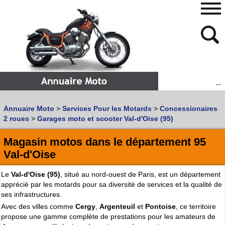
--
480
768
Annuaire Moto
>
Services Pour les Motards
>
Concessionaires
Vous recherchez un garage
MOTO
ou
SCOOTER
?
2 roues
>
Garages moto et scooter Val-d'Oise (95)
Quoi :
Magasin motos dans le département 95
Recherche avancée
Val-d'Oise
Où :
Le
Val-d'Oise (95)
, situé au nord-ouest de Paris, est un département
Trouver un garage Moto !
apprécié par les motards pour sa diversité de services et la qualité de
ses infrastructures.
Retrouvez dans votre VILLE
Avec des villes comme
Cergy
,
Argenteuil
et
Pontoise
, ce territoire
les bonnes adresses de
L'ANNUAIRE MOTO & SCOOTER
propose une gamme complète de prestations pour les amateurs de