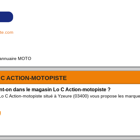
ste.com
 annuaire MOTO
 C ACTION-MOTOPISTE
nt-on dans le magasin Lo C Action-motopiste ?
Lo C Action-motopiste situé à Yzeure (03400) vous propose les marqu
I