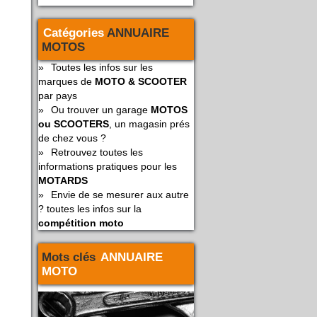
Catégories
ANNUAIRE
MOTOS
»
Toutes les infos sur les
marques de
MOTO & SCOOTER
par pays
»
Ou trouver un garage
MOTOS
ou SCOOTERS
, un magasin prés
de chez vous ?
»
Retrouvez toutes les
informations pratiques pour les
MOTARDS
»
Envie de se mesurer aux autre
? toutes les infos sur la
compétition moto
Mots clés
ANNUAIRE
MOTO