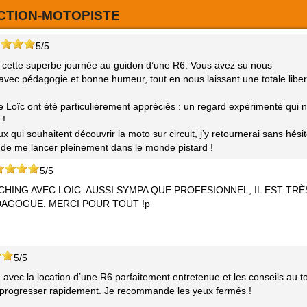
ACTION-MOTOPISTE
5/5
r cette superbe journée au guidon d’une R6. Vous avez su nous
avec pédagogie et bonne humeur, tout en nous laissant une totale liber
de Loïc ont été particulièrement appréciés : un regard expérimenté qui 
 !
qui souhaitent découvrir la moto sur circuit, j’y retournerai sans hésit
t de me lancer pleinement dans le monde pistard !
5/5
HING AVEC LOIC. AUSSI SYMPA QUE PROFESIONNEL, IL EST TRÈ
DAGOGUE. MERCI POUR TOUT !p
5/5
avec la location d’une R6 parfaitement entretenue et les conseils au t
 progresser rapidement. Je recommande les yeux fermés !