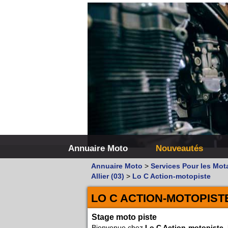
Annuaire Moto
Nouveautés
Annuaire Moto
>
Services Pour les Mot
Allier (03)
>
Lo C Action-motopiste
LO C ACTION-MOTOPIST
Stage moto piste
Bienvenue chez
Lo C Action-motopiste
,