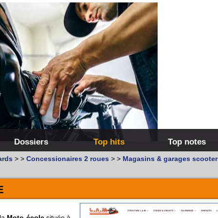
Dossiers
Top hits
Top notes
ards
>
>
Concessionaires 2 roues
>
>
Magasins & garages scooter
E
 la
Moto-école
située à