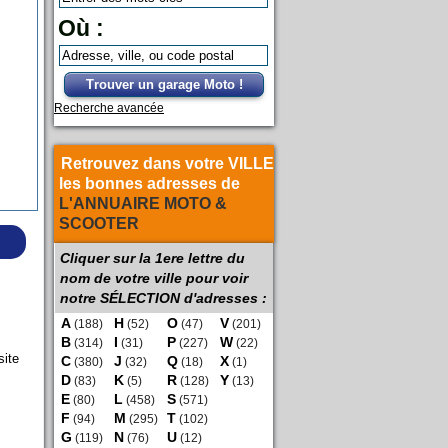
Où :
Trouver un garage Moto !
Recherche avancée
Retrouvez dans votre VILLE
les bonnes adresses de
L'ANNUAIRE MOTO &
SCOOTER
Cliquer sur la 1ere lettre du
nom de votre ville pour voir
notre SÉLECTION d'adresses :
A
H
O
V
(188)
(52)
(47)
(201)
B
I
P
W
(314)
(31)
(227)
(22)
site
C
J
Q
X
(380)
(32)
(18)
(1)
D
K
R
Y
(83)
(5)
(128)
(13)
E
L
S
(80)
(458)
(571)
F
M
T
(94)
(295)
(102)
G
N
U
(119)
(76)
(12)