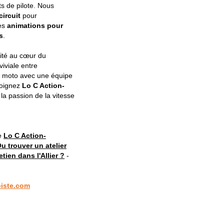
s de pilote. Nous
ircuit
pour
des
animations pour
s
.
rité au cœur du
iviale entre
a moto avec une équipe
ejoignez
Lo C Action-
la passion de la vitesse
te
Lo C Action-
u trouver un atelier
tien dans l'Allier ?
-
piste.com