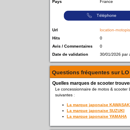
Pays
France
Téléphone
Url
location-motopi
Hits
0
Avis / Commentaires
0
Date de validation
30/01/2026 par
Questions fréquentes sur
LO
Quelles marques de scooter trouve
Le concessionnaire de motos & scooter 
suivantes :
La marque japonaise KAWASAK
La marque japonaise SUZUKI
La marque japonaise YAMAHA