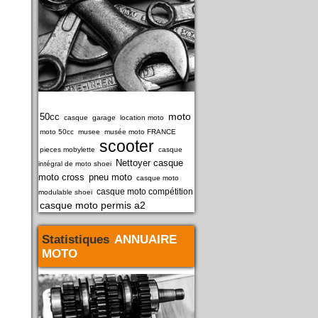
moto
50cc
casque
garage
location moto
moto 50cc
musee
musée moto FRANCE
scooter
pieces mobylette
casque
Nettoyer casque
intégral de moto shoei
moto cross
pneu moto
casque moto
casque moto compétition
modulable shoei
casque moto permis a2
Statistiques
ANNUAIRE
MOTO