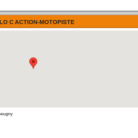
LO C ACTION-MOTOPISTE
beugny