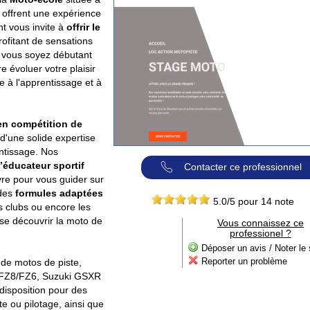
s offrent une expérience
t vous invite à
offrir le
rofitant de sensations
e vous soyez débutant
re évoluer votre plaisir
e à l'apprentissage et à
en compétition de
d'une solide expertise
ntissage. Nos
d’éducateur sportif
Contacter ce professionnel
vre pour vous guider sur
 des
formules adaptées
5.0
/5 pour
14
note
es clubs ou encore les
sse découvrir la moto de
Vous connaissez ce
professionel ?
Déposer un avis / Noter le 
Reporter un problème
 de motos de piste,
FZ8/FZ6, Suzuki GSXR
isposition pour des
e ou pilotage, ainsi que