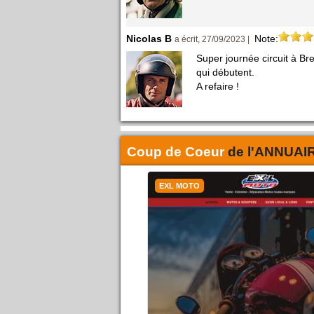
Nicolas B
Note:
a écrit, 27/09/2023 |
Super journée circuit à B
qui débutent.
A refaire !
Coup de Coeur
de l'
ANNUAI
EXL MOTO