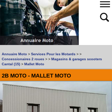
480
768
Annuaire Moto
>
Services Pour les Motards
>
>
Vous recherchez un garage
MOTO
ou
SCOOTER
?
Concessionaires 2 roues
>
>
Magasins & garages scooters
Quoi :
Cantal (15)
>
Mallet Moto
Recherche avancée
2B MOTO - MALLET MOTO
Où :
Trouver un garage Moto !
Retrouvez dans votre VILLE
les bonnes adresses de
L'ANNUAIRE MOTO & SCOOTER