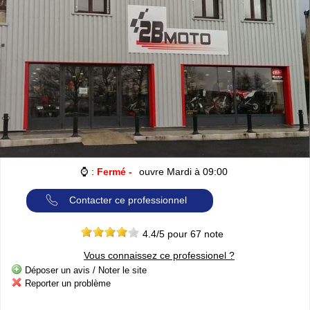
Cliquer sur la 1ere lettre du nom de votre ville pour voir notre
SÉLECTION d'adresses :
A
B
C
D
E
F
G
(188)
(314)
(380)
(83)
(80)
(94)
(119)
H
I
J
K
L
M
N
(52)
(31)
(32)
(5)
(458)
(76)
(295)
O
P
Q
R
S
T
U
(47)
(227)
(18)
(128)
(571)
(102)
(12)
V
W
X
Y
(201)
(22)
(1)
(13)
Catégories
ANNUAIRE MOTOS
»
Toutes les infos sur les marques de
MOTO & SCOOTER
par pays
⌚ :
Fermé -
ouvre Mardi à 09:00
»
Ou trouver un garage
MOTOS ou SCOOTERS
, un magasin prés
de chez vous ?
Contacter ce professionnel
»
Retrouvez toutes les informations pratiques pour les
MOTARDS
»
Envie de se mesurer aux autre ? toutes les infos sur la
compétition moto
4.4
/5 pour
67
note
Vous connaissez ce professionel ?
Espace professionnels
MOTO
Déposer un avis / Noter le site
Reporter un problème
Gestion de votre compte PRO