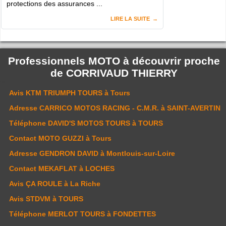
protections des assurances ...
LIRE LA SUITE
Professionnels MOTO à découvrir proche
de
CORRIVAUD THIERRY
Avis
KTM TRIUMPH TOURS
à Tours
Adresse
CARRICO MOTOS RACING - C.M.R.
à SAINT-AVERTIN
Téléphone
DAVID'S MOTOS TOURS
à TOURS
Contact
MOTO GUZZI
à Tours
Adresse
GENDRON DAVID
à Montlouis-sur-Loire
Contact
MEKAFLAT
à LOCHES
Avis
ÇA ROULE
à La Riche
Avis
STDVM
à TOURS
Téléphone
MERLOT TOURS
à FONDETTES