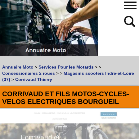
480
768
Annuaire Moto
>
Services Pour les Motards
>
>
Vous recherchez un garage
MOTO
ou
SCOOTER
?
Concessionaires 2 roues
>
>
Magasins scooters Indre-et-Loire
Quoi :
(37)
>
Corrivaud Thierry
Recherche avancée
CORRIVAUD ET FILS MOTOS-CYCLES-
Où :
VELOS ELECTRIQUES BOURGUEIL
Trouver un garage Moto !
Retrouvez dans votre VILLE
les bonnes adresses de
L'ANNUAIRE MOTO & SCOOTER