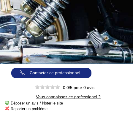
Cliquer sur la 1ere lettre du nom de votre ville pour voir notre
SÉLECTION d'adresses :
A
B
C
D
E
F
G
(188)
(314)
(380)
(83)
(80)
(94)
(119)
H
I
J
K
L
M
N
(52)
(31)
(32)
(5)
(458)
(76)
(295)
O
P
Q
R
S
T
U
(47)
(227)
(18)
(128)
(571)
(102)
(12)
V
W
X
Y
(201)
(22)
(1)
(13)
Catégories
ANNUAIRE MOTOS
»
Toutes les infos sur les marques de
MOTO & SCOOTER
par pays
Contacter ce professionnel
»
Ou trouver un garage
MOTOS ou SCOOTERS
, un magasin prés
de chez vous ?
0.0
/5 pour
0
avis
»
Retrouvez toutes les informations pratiques pour les
MOTARDS
»
Envie de se mesurer aux autre ? toutes les infos sur la
Vous connaissez ce professionel ?
compétition moto
Déposer un avis / Noter le site
Reporter un problème
Espace professionnels
MOTO
Gestion de votre compte PRO