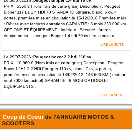
Le 30/07/2026 :
peugeot Bipper 1.4 hdi 70 cv
PRIX : 5360 € (Hors frais de carte grise) Description : Peugeot
Bipper 117 L1 1.4 HDI 70 STANDARD utilitaire, blanc, 6 cv, 4
portes, première mise en circulation le 15/12/2010 Première main
: Révisé avec factures entretiens GARANTIE : 3 mois 263 000 km
OPTIONS ET ÉQUIPEMENT : Intérieur : Sécurité : Autres
équipements … peugeot Bipper 1.4 hdi 70 cv Lire la suite »
LIRE LA SUITE
Le 29/07/2026 :
Peugeot boxer 2.2 hdi 110 cv
PRIX : 10 960 € (Hors frais de carte grise) Description : Peugeot
Boxer L2H1 2.2 HDi Fourgon 110 cv, blanc, 7 cv, 4 portes,
première mise en circulation le 13/02/2012. 146 500 KM ( moteur
neuf 7000 km actuel) GARANTIE : 6 MOIS OPTIONS ET
ÉQUIPEMENTS :
LIRE LA SUITE
Coup de Coeur
de l'
ANNUAIRE MOTOS &
SCOOTERS