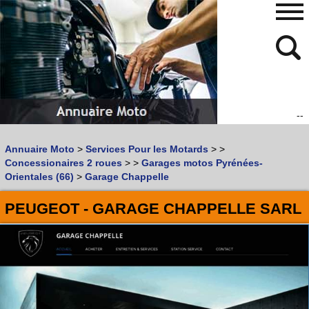
--
480
768
Annuaire Moto
>
Services Pour les Motards
>
>
Vous recherchez un garage
MOTO
ou
SCOOTER
?
Concessionaires 2 roues
>
>
Garages motos Pyrénées-
Quoi :
Orientales (66)
>
Garage Chappelle
Recherche avancée
PEUGEOT - GARAGE CHAPPELLE SARL
Où :
Trouver un garage Moto !
Retrouvez dans votre VILLE
les bonnes adresses de
L'ANNUAIRE MOTO & SCOOTER