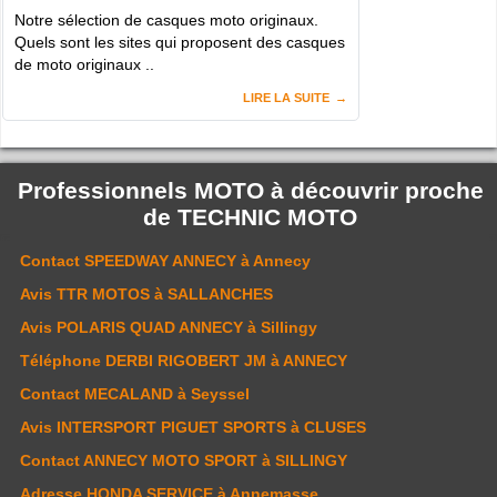
Notre sélection de casques moto originaux.
Quels sont les sites qui proposent des casques
de moto originaux ..
LIRE LA SUITE
Professionnels MOTO à découvrir proche
de
TECHNIC MOTO
Contact
SPEEDWAY ANNECY
à Annecy
Avis
TTR MOTOS
à SALLANCHES
Avis
POLARIS QUAD ANNECY
à Sillingy
Téléphone
DERBI RIGOBERT JM
à ANNECY
Contact
MECALAND
à Seyssel
Avis
INTERSPORT PIGUET SPORTS
à CLUSES
Contact
ANNECY MOTO SPORT
à SILLINGY
Adresse
HONDA SERVICE
à Annemasse