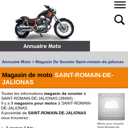
480
768
Annuaire Moto
>
Magasin De Scooter Saint-romain-de-jalionas
Vous recherchez un garage
MOTO
ou
SCOOTER
?
Quoi :
Magasin de moto
SAINT-ROMAIN-DE-
JALIONAS
Recherche avancée
Où :
Toutes les informations
magasin de scooter
à
SAINT-ROMAIN-DE-JALIONAS (38460) :
Trouver un garage Moto !
Il y a 9
magasins pour motos
à SAINT-ROMAIN-
DE-JALIONAS.
A proximité de
SAINT-ROMAIN-DE-JALIONAS
Retrouvez dans votre VILLE
vous trouverez :
les bonnes adresses de
L'ANNUAIRE MOTO & SCOOTER
Météo pour motards
Saint-Romain-de-
A environ 4 Km :