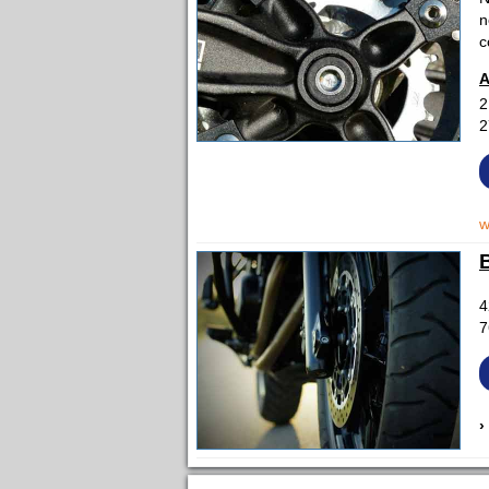
n
c
A
2
2
w
4
7
›