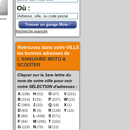
Où :
tards
Trouver un garage Moto !
Recherche avancée
Retrouvez dans votre VILLE
les bonnes adresses de
L'ANNUAIRE MOTO &
SCOOTER
Cliquer sur la 1ere lettre du
nom de votre ville pour voir
notre SÉLECTION d'adresses :
A
H
O
V
(188)
(52)
(47)
(201)
B
I
P
W
(314)
(31)
(227)
(22)
C
J
Q
X
(380)
(32)
(18)
(1)
D
K
R
Y
(83)
(5)
(128)
(13)
E
L
S
(80)
(458)
(571)
F
M
T
(94)
(295)
(102)
G
N
U
(119)
(76)
(12)