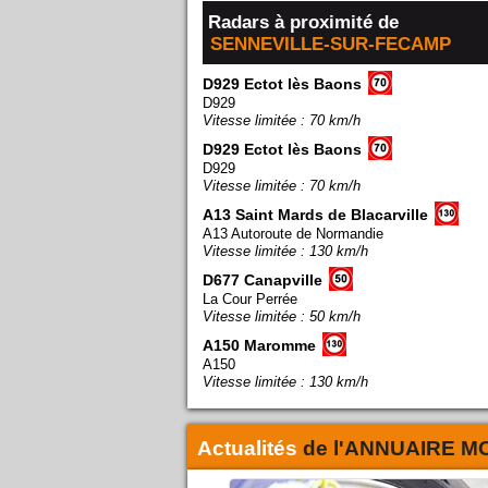
Radars à proximité de
SENNEVILLE-SUR-FECAMP
D929 Ectot lès Baons
D929
Vitesse limitée : 70 km/h
D929 Ectot lès Baons
D929
Vitesse limitée : 70 km/h
A13 Saint Mards de Blacarville
A13 Autoroute de Normandie
Vitesse limitée : 130 km/h
D677 Canapville
La Cour Perrée
Vitesse limitée : 50 km/h
A150 Maromme
A150
Vitesse limitée : 130 km/h
Actualités
de l'
ANNUAIRE M