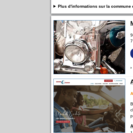
Plus d'informations sur la commun
9
7
›
B
c
p
A
1