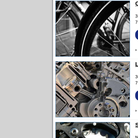
3
7
›
3
7
›
N