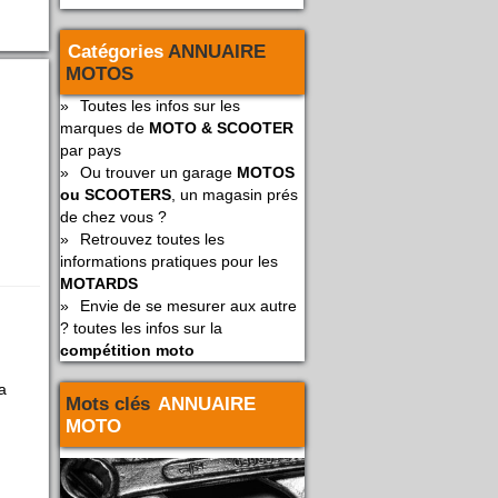
Catégories
ANNUAIRE
MOTOS
»
Toutes les infos sur les
marques de
MOTO & SCOOTER
par pays
»
Ou trouver un garage
MOTOS
ou SCOOTERS
, un magasin prés
de chez vous ?
»
Retrouvez toutes les
informations pratiques pour les
MOTARDS
»
Envie de se mesurer aux autre
? toutes les infos sur la
compétition moto
a
Mots clés
ANNUAIRE
MOTO