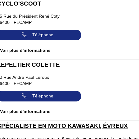
CYCLO'SCOOT
5 Rue du Président René Coty
6400
-
FECAMP
Téléphone
 Voir plus d'informations
LEPELTIER COLETTE
0 Rue André Paul Leroux
6400
-
FECAMP
Téléphone
 Voir plus d'informations
SPÉCIALISTE EN MOTO KAWASAKI, ÉVREUX
otre magasin, concessionnaire Kawasaki, vous propose la vente de m