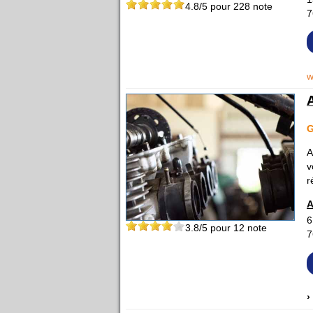
4.8
/5 pour
228
note
7
w
A
v
r
A
6
3.8
/5 pour
12
note
7
›