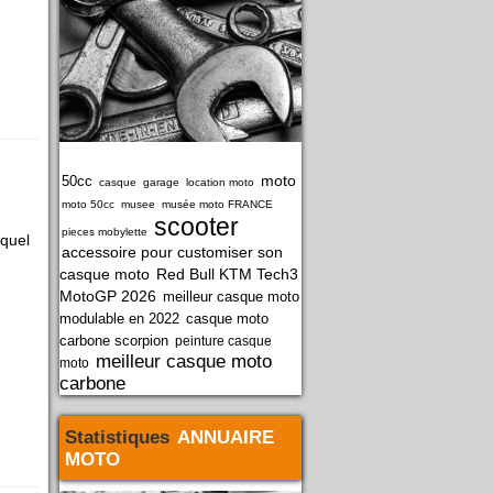
moto
50cc
casque
garage
location moto
moto 50cc
musee
musée moto FRANCE
scooter
pieces mobylette
equel
accessoire pour customiser son
casque moto
Red Bull KTM Tech3
MotoGP 2026
meilleur casque moto
modulable en 2022
casque moto
carbone scorpion
peinture casque
meilleur casque moto
moto
carbone
Statistiques
ANNUAIRE
MOTO