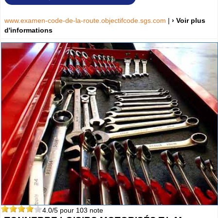
www.examen-code-de-la-route.objectifcode.sgs.com
|
› Voir plus
d'informations
4.0
/5 pour
103
note