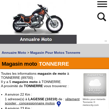
--
480
768
Annuaire Moto
>
Magasin Pour Motos Tonnerre
Vous recherchez un garage
MOTO
ou
SCOOTER
?
Quoi :
Magasin moto
TONNERRE
Recherche avancée
Toutes les informations
magasin de moto
à
Où :
TONNERRE (89700) :
Il y a 5
magasins moto
à TONNERRE.
Trouver un garage Moto !
A proximité de
TONNERRE
vous trouverez :
A environ 22 Km :
1 adresse(s) à
LAGESSE (10210)
de :
vêtement
Retrouvez dans votre VILLE
Météo pour motards
Tonnerre
©
scooter , concessionnaire motos
les bonnes adresses de
L'ANNUAIRE MOTO & SCOOTER
meteocity.com
A environ 23 Km :