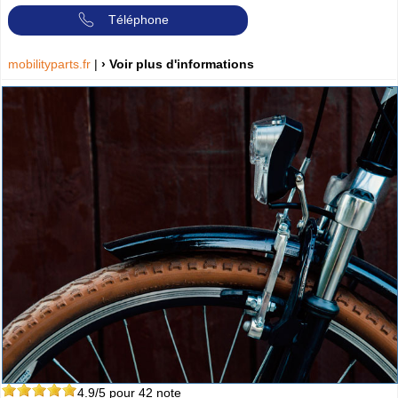
Téléphone
mobilityparts.fr
|
› Voir plus d'informations
4.9
/5 pour
42
note