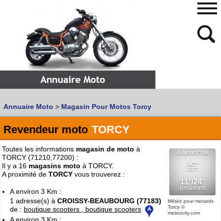
480
768
Annuaire Moto
>
Magasin Pour Motos Torcy
Vous recherchez un garage
MOTO
ou
SCOOTER
?
Quoi :
Revendeur moto
TORCY
Recherche avancée
Toutes les informations
magasin de moto
à
Où :
TORCY (71210,77200) :
Il y a 16
magasins moto
à TORCY.
Trouver un garage Moto !
A proximité de
TORCY
vous trouverez :
A environ 3 Km :
1 adresse(s) à
CROISSY-BEAUBOURG (77183)
Retrouvez dans votre VILLE
Météo pour motards
Torcy
©
de :
boutique scooters , boutique scooters
les bonnes adresses de
L'ANNUAIRE MOTO & SCOOTER
meteocity.com
A environ 3 Km :