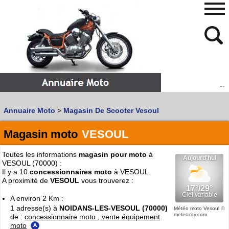
--
480
768
Annuaire Moto
>
Magasin De Scooter Vesoul
Vous recherchez un garage
MOTO
ou
SCOOTER
?
Quoi :
Magasin moto
VESOUL
Recherche avancée
Toutes les informations
magasin pour moto
à
Où :
VESOUL (70000) :
Il y a 10
concessionnaires moto
à VESOUL.
Trouver un garage Moto !
A proximité de
VESOUL
vous trouverez :
A environ 2 Km :
1 adresse(s) à
NOIDANS-LES-VESOUL (70000)
Retrouvez dans votre VILLE
Météo moto Vesoul
©
meteocity.com
de :
concessionnaire moto , vente équipement
les bonnes adresses de
L'ANNUAIRE MOTO & SCOOTER
moto