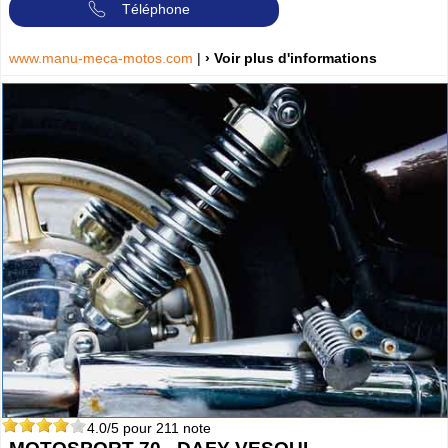
Téléphone
www.manu-meca-motos.com
|
› Voir plus d'informations
4.0
/5 pour
211
note