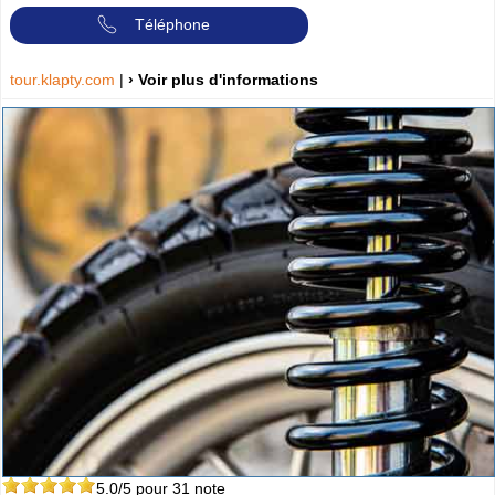
Téléphone
tour.klapty.com
|
› Voir plus d'informations
5.0
/5 pour
31
note