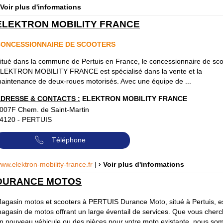
 Voir plus d'informations
ELEKTRON MOBILITY FRANCE
ONCESSIONNAIRE DE SCOOTERS
itué dans la commune de Pertuis en France, le concessionnaire de sco
LEKTRON MOBILITY FRANCE est spécialisé dans la vente et la
aintenance de deux-roues motorisés. Avec une équipe de ...
DRESSE & CONTACTS :
ELEKTRON MOBILITY FRANCE
007F Chem. de Saint-Martin
4120
-
PERTUIS
Téléphone
ww.elektron-mobility-france.fr
|
› Voir plus d'informations
DURANCE MOTOS
agasin motos et scooters à PERTUIS Durance Moto, situé à Pertuis, e
agasin de motos offrant un large éventail de services. Que vous cherc
n nouveau véhicule ou des pièces pour votre moto existante, nous s