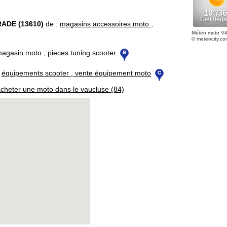
ADE (13610)
de :
magasins accessoires moto ,
Météo moto Vil
© meteocity.co
agasin moto , pieces tuning scooter
:
équipements scooter , vente équipement moto
cheter une moto dans le vaucluse (84)