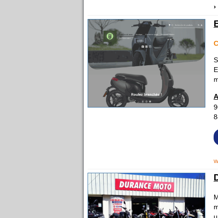
›
C
S
E
m
A
9
8
w
M
m
u