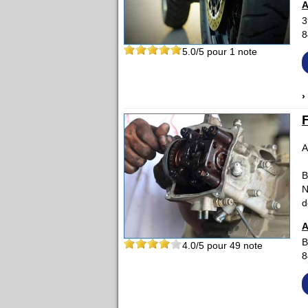
A
3
8
5.0
/5 pour
1
note
›
A
B
N
d
A
B
4.0
/5 pour
49
note
8