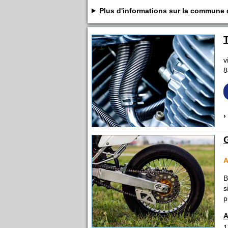
Plus d'informations sur la commune
v
8
›
A
B
s
p
A
1