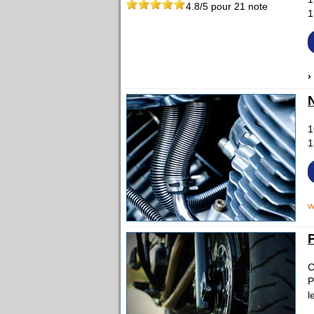
4.8
/5 pour
21
note
1
›
1
1
w
C
P
l