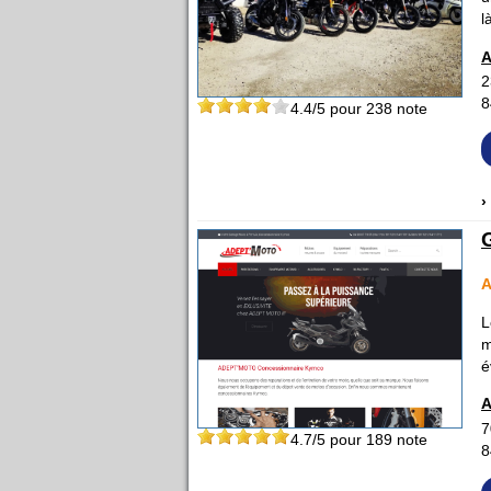
l
A
2
8
4.4
/5 pour
238
note
›
A
L
m
é
A
7
4.7
/5 pour
189
note
8