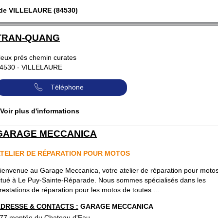
 de VILLELAURE (84530)
TRAN-QUANG
ieux prés chemin curates
4530
-
VILLELAURE
Téléphone
 Voir plus d'informations
GARAGE MECCANICA
TELIER DE RÉPARATION POUR MOTOS
ienvenue au Garage Meccanica, votre atelier de réparation pour moto
itué à Le Puy-Sainte-Réparade. Nous sommes spécialisés dans les
restations de réparation pour les motos de toutes ...
DRESSE & CONTACTS :
GARAGE MECCANICA
77 montée du Chateau d'Eau