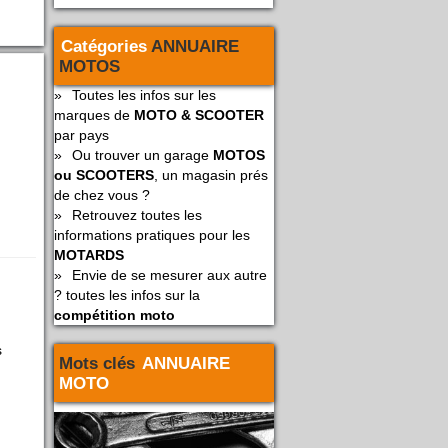
Catégories
ANNUAIRE
MOTOS
»
Toutes les infos sur les
marques de
MOTO & SCOOTER
par pays
»
Ou trouver un garage
MOTOS
ou SCOOTERS
, un magasin prés
de chez vous ?
»
Retrouvez toutes les
informations pratiques pour les
MOTARDS
»
Envie de se mesurer aux autre
? toutes les infos sur la
compétition moto
s
Mots clés
ANNUAIRE
MOTO