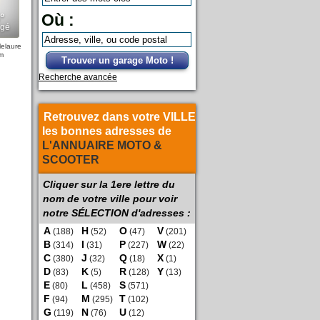
Où :
lelaure
m
Trouver un garage Moto !
Recherche avancée
Retrouvez dans votre VILLE
les bonnes adresses de
L'ANNUAIRE MOTO &
SCOOTER
Cliquer sur la 1ere lettre du
nom de votre ville pour voir
notre SÉLECTION d'adresses :
A
H
O
V
(188)
(52)
(47)
(201)
B
I
P
W
(314)
(31)
(227)
(22)
C
J
Q
X
(380)
(32)
(18)
(1)
D
K
R
Y
(83)
(5)
(128)
(13)
E
L
S
(80)
(458)
(571)
F
M
T
(94)
(295)
(102)
G
N
U
(119)
(76)
(12)