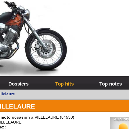
Dossiers
Top hits
Top notes
llelaure
ILLELAURE
 moto occasion
à VILLELAURE (84530) :
ILLELAURE.
ez :