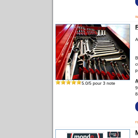
w
A
B
c
p
A
5.0
/5 pour
3
note
9
8
r