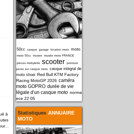
moto
50cc
casque
garage
location moto
moto 50cc
musee
musée moto FRANCE
scooter
pieces mobylette
peinture
casque intégral de
perso sur casque moto
Red Bull KTM Factory
moto shoei
caméra
Racing MotoGP 2026
moto GOPRO
durée de vie
légale d'un casque moto
norme
ece 22 05
Statistiques
ANNUAIRE
ué à
MOTO
outes
ur...