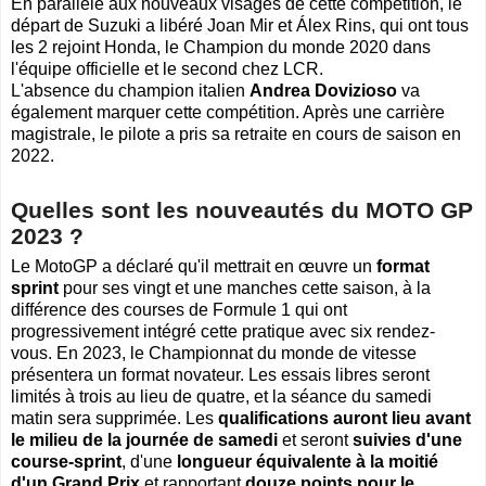
En parallèle aux nouveaux visages de cette compétition, le
départ de Suzuki a libéré Joan Mir et Álex Rins, qui ont tous
les 2 rejoint Honda, le Champion du monde 2020 dans
l'équipe officielle et le second chez LCR.
L'absence du champion italien
Andrea Dovizioso
va
également marquer cette compétition. Après une carrière
magistrale, le pilote a pris sa retraite en cours de saison en
2022.
Quelles sont les nouveautés du MOTO GP
2023 ?
Le MotoGP a déclaré qu'il mettrait en œuvre un
format
sprint
pour ses vingt et une manches cette saison, à la
différence des courses de Formule 1 qui ont
progressivement intégré cette pratique avec six rendez-
vous. En 2023, le Championnat du monde de vitesse
présentera un format novateur. Les essais libres seront
limités à trois au lieu de quatre, et la séance du samedi
matin sera supprimée. Les
qualifications auront lieu avant
le milieu de la journée de samedi
et seront
suivies d'une
course-sprint
, d'une
longueur équivalente à la moitié
d'un Grand Prix
et rapportant
douze points pour le