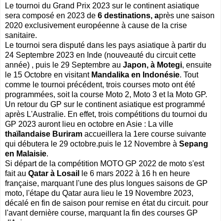
Le tournoi du Grand Prix 2023 sur le continent asiatique
sera composé en 2023 de
6
destinations, a
près une saison
2020 exclusivement européenne à cause de la crise
sanitaire.
Le tournoi sera disputé dans les pays asiatique à partir du
24 Septembre 2023 en Inde (nouveauté du circuit cette
année) , puis le 29 Septembre au
Japon, à Motegi
, ensuite
le 15 Octobre en visitant
Mandalika en Indonésie
. Tout
comme le tournoi précédent, trois courses moto ont été
programmées, soit la course Moto 2, Moto 3 et la Moto GP.
Un retour du GP sur le continent asiatique est programmé
après L'Australie. En effet, trois compétitions du tournoi du
GP 2023 auront lieu en octobre en Asie : La ville
thaïlandaise Buriram
accueillera la 1ere course suivante
qui débutera le 29 octobre.puis le 12 Novembre à
Sepang
en Malaisie
.
Si départ de la compétition MOTO GP 2022 de moto s'est
fait au
Qatar à Losail
le 6 mars 2022 à 16 h en heure
française, marquant l'une des plus longues saisons de GP
moto, l'étape du Qatar aura lieu le 19 Novembre 2023,
décalé en fin de saison pour remise en état du circuit. pour
l'avant dernière course, marquant la fin des courses GP