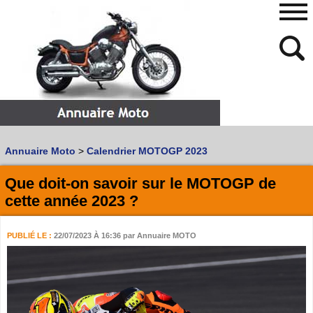
480
768
Annuaire Moto
>
Calendrier MOTOGP 2023
Vous recherchez un garage
MOTO
ou
SCOOTER
?
Quoi :
Que doit-on savoir sur le MOTOGP de
cette année 2023 ?
Recherche avancée
Où :
PUBLIÉ LE :
22/07/2023 À 16:36
par Annuaire MOTO
Trouver un garage Moto !
Retrouvez dans votre VILLE
les bonnes adresses de
L'ANNUAIRE MOTO & SCOOTER