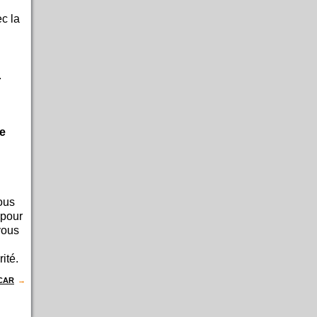
c la
.
de
ous
 pour
vous
ité.
-CAR