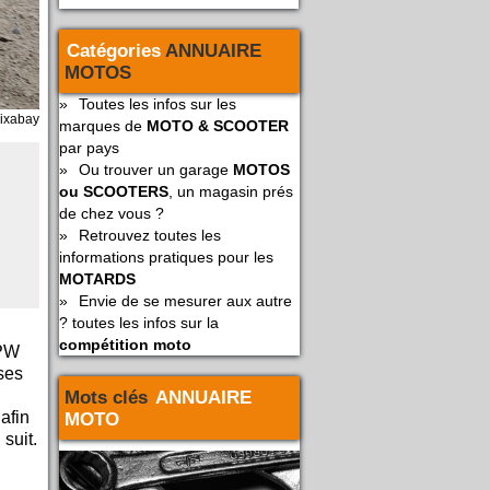
Catégories
ANNUAIRE
MOTOS
»
Toutes les infos sur les
ixabay
marques de
MOTO & SCOOTER
par pays
»
Ou trouver un garage
MOTOS
ou SCOOTERS
, un magasin prés
de chez vous ?
»
Retrouvez toutes les
informations pratiques pour les
MOTARDS
»
Envie de se mesurer aux autre
? toutes les infos sur la
i
compétition moto
 PW
ses
Mots clés
ANNUAIRE
afin
MOTO
suit.