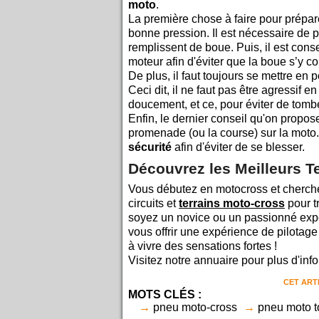
moto
.
La première chose à faire pour prépare
bonne pression. Il est nécessaire de pro
remplissent de boue. Puis, il est cons
moteur afin d'éviter que la boue s’y co
De plus, il faut toujours se mettre en 
Ceci dit, il ne faut pas être agressif 
doucement, et ce, pour éviter de tomber
Enfin, le dernier conseil qu'on propose,
promenade (ou la course) sur la moto. 
sécurité
afin d'éviter de se blesser.
Découvrez les Meilleurs Te
Vous débutez en motocross et cherche
circuits et
terrains moto-cross
pour t
soyez un novice ou un passionné expé
vous offrir une expérience de pilota
à vivre des sensations fortes !
Visitez notre annuaire pour plus d'in
CET ART
MOTS CLÉS :
pneu moto-cross
pneu moto to