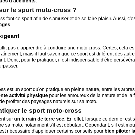
ques d'accidents.
 sur le sport moto-cross ?
ont ce sport afin de s'amuser et de se faire plaisir. Aussi, c'e
tages
.
xigeant
 suffit pas d'apprendre à conduire une moto cross. Certes, cela es
înement, mais il faut savoir que ce sport est différent des autr
ant. Donc, pour le pratiquer, il est indispensable d'être persévéra
urpasser.
ss est un sport qu'on pratique en pleine nature, entre les arbres
ente activité physique
pour les amoureux de la nature et de la f
de profiter des paysages naturels sur sa moto.
tiquer le sport moto-cross
ent sur
un terrain de terre sec
. En effet, lorsque ce dernier est s
ire sa moto, notamment s'il est débutant. Cependant, s'il est mou
il est nécessaire d'appliquer certains conseils pour
bien piloter l