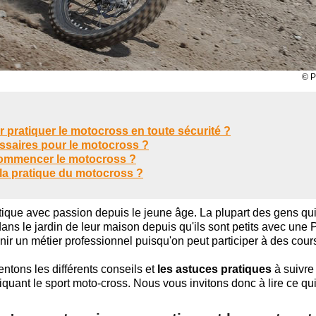
© P
 pratiquer le motocross en toute sécurité ?
ssaires pour le motocross ?
 commencer le motocross ?
 la pratique du motocross ?
atique avec passion depuis le jeune âge. La plupart des gens qu
dans le jardin de leur maison depuis qu'ils sont petits avec une
nir un métier professionnel puisqu'on peut participer à des cour
entons les différents conseils et
les astuces pratiques
à suivre 
iquant le sport moto-cross. Nous vous invitons donc à lire ce qui 