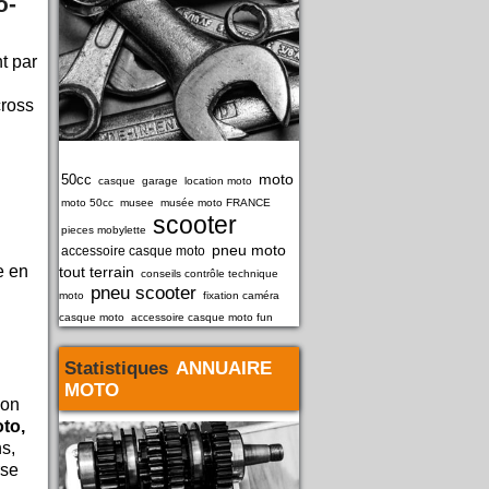
o-
t par
cross
moto
50cc
casque
garage
location moto
moto 50cc
musee
musée moto FRANCE
scooter
pieces mobylette
pneu moto
accessoire casque moto
e en
tout terrain
conseils contrôle technique
pneu scooter
moto
fixation caméra
casque moto
accessoire casque moto fun
Statistiques
ANNUAIRE
MOTO
 on
to,
s,
rse