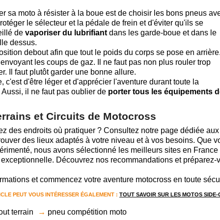
r sa moto à résister à la boue est de choisir les bons pneus ave
téger le sélecteur et la pédale de frein et d'éviter qu'ils se
eillé de
vaporiser du lubrifiant
dans les garde-boue et dans le
lle dessus.
position debout afin que tout le poids du corps se pose en arrière
en envoyant les coups de gaz. Il ne faut pas non plus rouler trop
. Il faut plutôt garder une bonne allure.
 c'est d'être léger et d'apprécier l'aventure durant toute la
Aussi, il ne faut pas oublier de
porter tous les équipements 
rrains et Circuits de Motocross
z des endroits où pratiquer ? Consultez notre page dédiée aux
rouver des lieux adaptés à votre niveau et à vos besoins. Que v
rimenté, nous avons sélectionné les meilleurs sites en France
ge exceptionnelle. Découvrez nos recommandations et préparez-
formations et commencez votre aventure motocross en toute sécur
ICLE PEUT VOUS INTÉRESSER ÉGALEMENT :
TOUT SAVOIR SUR LES MOTOS SIDE
ut terrain
pneu compétition moto