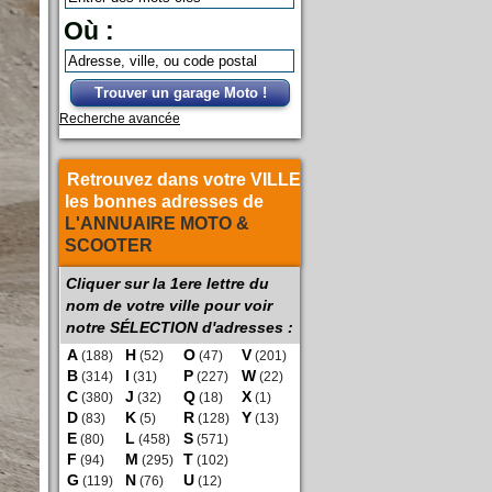
Où :
Trouver un garage Moto !
Recherche avancée
Retrouvez dans votre VILLE
les bonnes adresses de
L'ANNUAIRE MOTO &
SCOOTER
Cliquer sur la 1ere lettre du
nom de votre ville pour voir
notre SÉLECTION d'adresses :
A
H
O
V
(188)
(52)
(47)
(201)
B
I
P
W
(314)
(31)
(227)
(22)
C
J
Q
X
(380)
(32)
(18)
(1)
D
K
R
Y
(83)
(5)
(128)
(13)
E
L
S
(80)
(458)
(571)
F
M
T
(94)
(295)
(102)
G
N
U
(119)
(76)
(12)