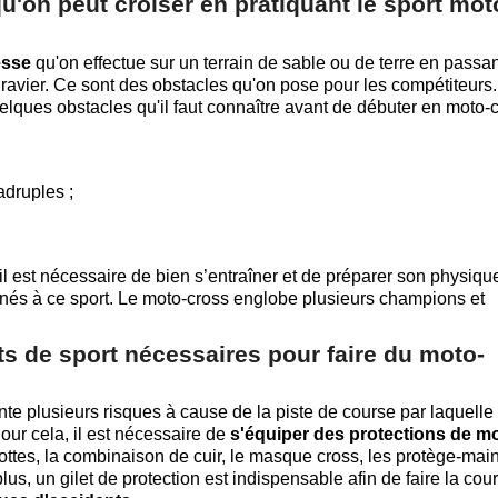
u'on peut croiser en pratiquant le sport mot
esse
qu'on effectue sur un terrain de sable ou de terre en passan
avier. Ce sont des obstacles qu'on pose pour les compétiteurs.
uelques obstacles qu'il faut connaître avant de débuter en moto-
adruples ;
il est nécessaire de bien s’entraîner et de préparer son physiqu
inés à ce sport. Le moto-cross englobe plusieurs champions et
s de sport nécessaires pour faire du moto-
nte plusieurs risques à cause de la piste de course par laquelle
our cela, il est nécessaire de
s'équiper des protections de mo
ottes, la combinaison de cuir, le masque cross, les protège-main
lus, un gilet de protection est indispensable afin de faire la cou