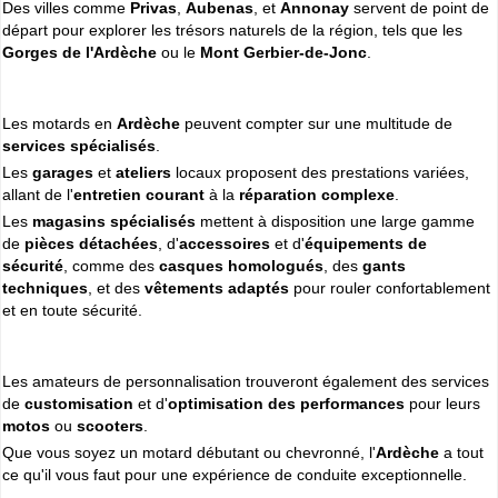
Des villes comme
Privas
,
Aubenas
, et
Annonay
servent de point de
Cliquer sur la 1ere lettre du nom de votre ville pour voir notre
départ pour explorer les trésors naturels de la région, tels que les
SÉLECTION d'adresses :
Gorges de l'Ardèche
ou le
Mont Gerbier-de-Jonc
.
A
B
C
D
E
F
G
(188)
(314)
(380)
(83)
(80)
(94)
(119)
H
I
J
K
L
M
N
(52)
(31)
(32)
(5)
(458)
(76)
(295)
Les motards en
Ardèche
peuvent compter sur une multitude de
O
P
Q
R
S
T
U
(47)
(227)
(18)
(128)
(571)
(102)
(12)
services spécialisés
.
V
W
X
Y
(201)
(22)
(1)
(13)
Les
garages
et
ateliers
locaux proposent des prestations variées,
allant de l'
entretien courant
à la
réparation complexe
.
Les
magasins spécialisés
mettent à disposition une large gamme
Espace professionnels
MOTO
de
pièces détachées
, d'
accessoires
et d'
équipements de
Gestion de votre compte PRO
sécurité
, comme des
casques homologués
, des
gants
techniques
, et des
vêtements adaptés
pour rouler confortablement
et en toute sécurité.
Les amateurs de personnalisation trouveront également des services
de
customisation
et d'
optimisation des performances
pour leurs
motos
ou
scooters
.
Que vous soyez un motard débutant ou chevronné, l'
Ardèche
a tout
ce qu'il vous faut pour une expérience de conduite exceptionnelle.