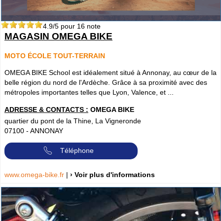
4.9
/5 pour
16
note
MAGASIN OMEGA BIKE
MOTO ÉCOLE TOUT-TERRAIN
OMEGA BIKE School est idéalement situé à Annonay, au cœur de la
belle région du nord de l'Ardèche. Grâce à sa proximité avec des
métropoles importantes telles que Lyon, Valence, et ...
ADRESSE & CONTACTS :
OMEGA BIKE
quartier du pont de la Thine, La Vigneronde
07100
-
ANNONAY
Téléphone
www.omega-bike.fr
|
› Voir plus d'informations