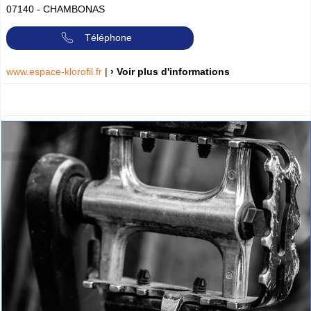
07140
-
CHAMBONAS
Téléphone
www.espace-klorofil.fr
|
› Voir plus d'informations