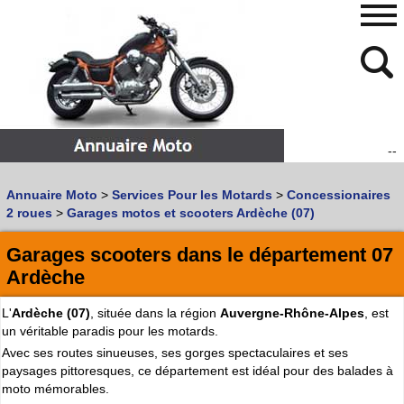
--
480
768
Annuaire Moto
>
Services Pour les Motards
>
Concessionaires
Vous recherchez un garage
MOTO
ou
SCOOTER
?
2 roues
>
Garages motos et scooters Ardèche (07)
Quoi :
Garages scooters dans le département 07
Recherche avancée
Ardèche
Où :
L'
Ardèche (07)
, située dans la région
Auvergne-Rhône-Alpes
, est
Trouver un garage Moto !
un véritable paradis pour les motards.
Avec ses routes sinueuses, ses gorges spectaculaires et ses
Retrouvez dans votre VILLE
paysages pittoresques, ce département est idéal pour des balades à
les bonnes adresses de
L'ANNUAIRE MOTO & SCOOTER
moto mémorables.