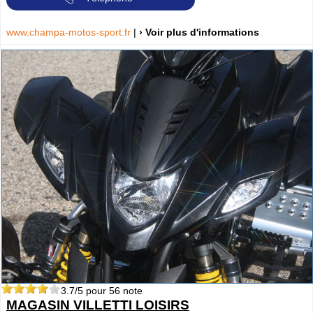
www.champa-motos-sport.fr
|
› Voir plus d'informations
3.7
/5 pour
56
note
MAGASIN VILLETTI LOISIRS