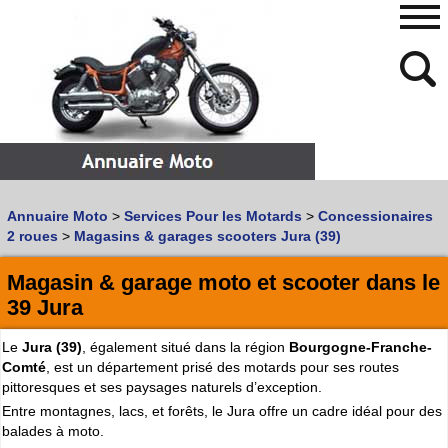
480
768
Annuaire Moto
>
Services Pour les Motards
>
Concessionaires
Vous recherchez un garage
MOTO
ou
SCOOTER
?
2 roues
>
Magasins & garages scooters Jura (39)
Quoi :
Magasin & garage moto et scooter dans le
Recherche avancée
39 Jura
Où :
Le
Jura (39)
, également situé dans la région
Bourgogne-Franche-
Trouver un garage Moto !
Comté
, est un département prisé des motards pour ses routes
pittoresques et ses paysages naturels d’exception.
Retrouvez dans votre VILLE
Entre montagnes, lacs, et forêts, le Jura offre un cadre idéal pour des
les bonnes adresses de
L'ANNUAIRE MOTO & SCOOTER
balades à moto.