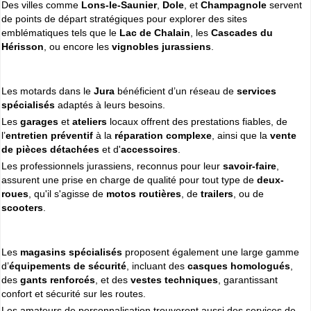
Des villes comme
Lons-le-Saunier
,
Dole
, et
Champagnole
servent
Cliquer sur la 1ere lettre du nom de votre ville pour voir notre
de points de départ stratégiques pour explorer des sites
SÉLECTION d'adresses :
emblématiques tels que le
Lac de Chalain
, les
Cascades du
A
B
C
D
E
F
G
(188)
(314)
(380)
(83)
(80)
(94)
(119)
Hérisson
, ou encore les
vignobles jurassiens
.
H
I
J
K
L
M
N
(52)
(31)
(32)
(5)
(458)
(76)
(295)
O
P
Q
R
S
T
U
(47)
(227)
(18)
(128)
(571)
(102)
(12)
Les motards dans le
Jura
bénéficient d’un réseau de
services
V
W
X
Y
spécialisés
adaptés à leurs besoins.
(201)
(22)
(1)
(13)
Les
garages
et
ateliers
locaux offrent des prestations fiables, de
l’
entretien préventif
à la
réparation complexe
, ainsi que la
vente
Espace professionnels
MOTO
de pièces détachées
et d'
accessoires
.
Gestion de votre compte PRO
Les professionnels jurassiens, reconnus pour leur
savoir-faire
,
assurent une prise en charge de qualité pour tout type de
deux-
roues
, qu'il s'agisse de
motos routières
, de
trailers
, ou de
scooters
.
Les
magasins spécialisés
proposent également une large gamme
d’
équipements de sécurité
, incluant des
casques homologués
,
des
gants renforcés
, et des
vestes techniques
, garantissant
confort et sécurité sur les routes.
Les amateurs de personnalisation trouveront aussi des services de