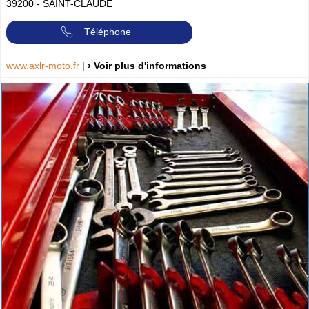
39200
-
SAINT-CLAUDE
Téléphone
www.axlr-moto.fr
|
› Voir plus d'informations