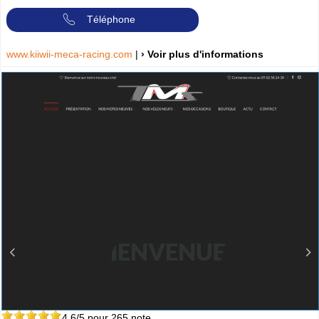
Téléphone
www.kiiwii-meca-racing.com
|
› Voir plus d'informations
4.6
/5 pour
265
note