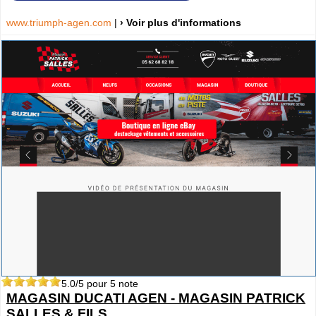
www.triumph-agen.com
|
› Voir plus d'informations
5.0
/5 pour
5
note
MAGASIN DUCATI AGEN - MAGASIN PATRICK
SALLES & FILS