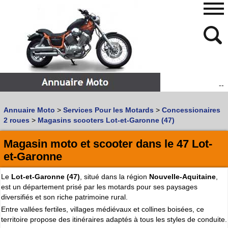
--
480
768
Annuaire Moto
>
Services Pour les Motards
>
Concessionaires
Vous recherchez un garage
MOTO
ou
SCOOTER
?
2 roues
>
Magasins scooters Lot-et-Garonne (47)
Quoi :
Magasin moto et scooter dans le 47 Lot-
Recherche avancée
et-Garonne
Où :
Le
Lot-et-Garonne (47)
, situé dans la région
Nouvelle-Aquitaine
,
Trouver un garage Moto !
est un département prisé par les motards pour ses paysages
diversifiés et son riche patrimoine rural.
Retrouvez dans votre VILLE
Entre vallées fertiles, villages médiévaux et collines boisées, ce
les bonnes adresses de
L'ANNUAIRE MOTO & SCOOTER
territoire propose des itinéraires adaptés à tous les styles de conduite.