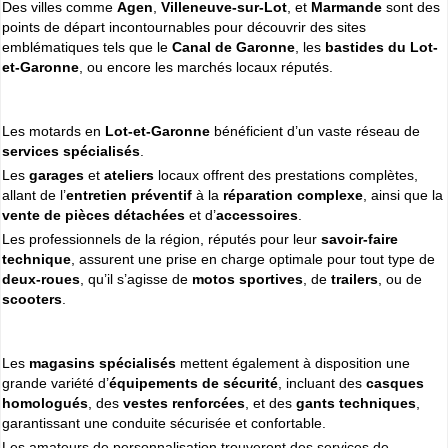
Des villes comme
Agen
,
Villeneuve-sur-Lot
, et
Marmande
sont des
Cliquer sur la 1ere lettre du nom de votre ville pour voir notre
points de départ incontournables pour découvrir des sites
SÉLECTION d'adresses :
emblématiques tels que le
Canal de Garonne
, les
bastides du Lot-
A
B
C
D
E
F
G
(188)
(314)
(380)
(83)
(80)
(94)
(119)
et-Garonne
, ou encore les marchés locaux réputés.
H
I
J
K
L
M
N
(52)
(31)
(32)
(5)
(458)
(76)
(295)
O
P
Q
R
S
T
U
(47)
(227)
(18)
(128)
(571)
(102)
(12)
Les motards en
Lot-et-Garonne
bénéficient d’un vaste réseau de
V
W
X
Y
services spécialisés
.
(201)
(22)
(1)
(13)
Les
garages
et
ateliers
locaux offrent des prestations complètes,
allant de l’
entretien préventif
à la
réparation complexe
, ainsi que la
Espace professionnels
MOTO
vente de pièces détachées
et d’
accessoires
.
Gestion de votre compte PRO
Les professionnels de la région, réputés pour leur
savoir-faire
technique
, assurent une prise en charge optimale pour tout type de
deux-roues
, qu’il s’agisse de
motos sportives
, de
trailers
, ou de
scooters
.
Les
magasins spécialisés
mettent également à disposition une
grande variété d’
équipements de sécurité
, incluant des
casques
homologués
, des
vestes renforcées
, et des
gants techniques
,
garantissant une conduite sécurisée et confortable.
Les amateurs de personnalisation trouveront des services de