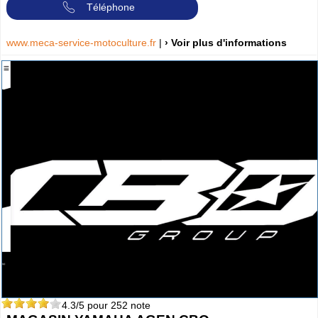
Téléphone
www.meca-service-motoculture.fr
|
› Voir plus d'informations
4.3
/5 pour
252
note