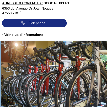
ADRESSE & CONTACTS :
SCOOT-EXPERT
6353 du, Avenue Dr Jean Nogues
47550
-
BOÉ
Téléphone
› Voir plus d'informations