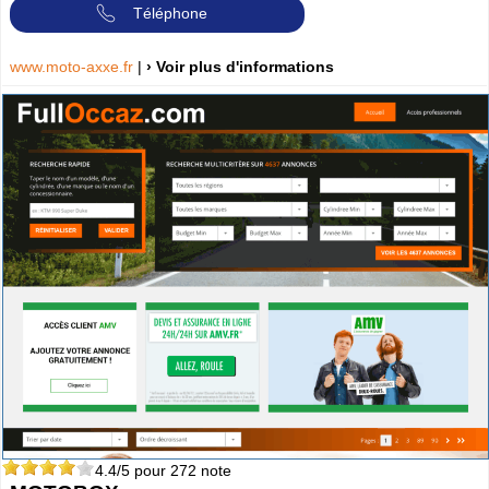
Téléphone
www.moto-axxe.fr
|
› Voir plus d'informations
4.4
/5 pour
272
note