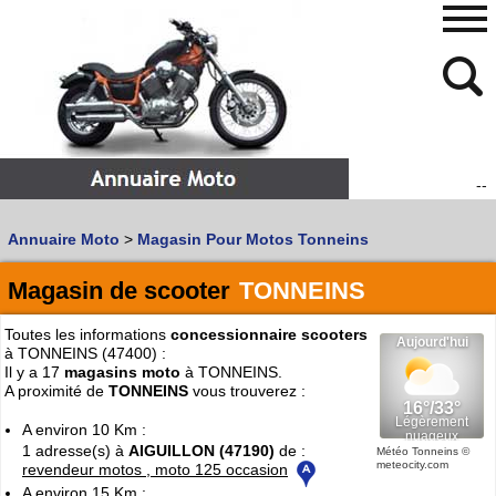
--
480
768
Annuaire Moto
>
Magasin Pour Motos Tonneins
Vous recherchez un garage
MOTO
ou
SCOOTER
?
Quoi :
Magasin de scooter
TONNEINS
Recherche avancée
Toutes les informations
concessionnaire scooters
Où :
à TONNEINS (47400) :
Il y a 17
magasins moto
à TONNEINS.
Trouver un garage Moto !
A proximité de
TONNEINS
vous trouverez :
A environ 10 Km :
1 adresse(s) à
AIGUILLON (47190)
de :
Retrouvez dans votre VILLE
Météo Tonneins
©
meteocity.com
revendeur motos , moto 125 occasion
les bonnes adresses de
L'ANNUAIRE MOTO & SCOOTER
A environ 15 Km :