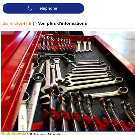
Téléphone
dsn-motos47.fr
|
› Voir plus d'informations
4.8
/5 pour
46
note