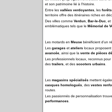
et son patrimoine lié à l’histoire.
Entre les
vallées verdoyantes
, les
forêt
territoire offre des itinéraires riches en dé
Des villes comme
Verdun
,
Bar-le-Duc
, et
emblématiques tels que le
Mémorial de V
Les motards en
Meuse
bénéficient d’un r
Les
garages
et
ateliers
locaux proposent d
avancée
, ainsi que la
vente de pièces d
Les professionnels locaux, reconnus pour
des
trailers
, et des
scooters urbains
.
Les
magasins spécialisés
mettent égale
casques homologués
, des
vestes renf
routes.
Les passionnés de personnalisation trouv
performances
.