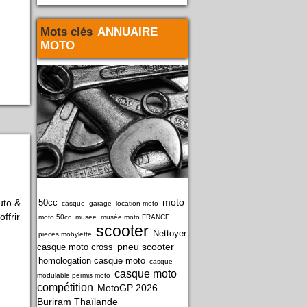
Mots clés
ANNUAIRE
MOTO
moto
uto &
50cc
casque
garage
location moto
ffrir
moto 50cc
musee
musée moto FRANCE
scooter
Nettoyer
pieces mobylette
pneu scooter
casque moto cross
homologation casque moto
casque
casque moto
modulable permis moto
compétition
MotoGP 2026
Buriram Thaïlande