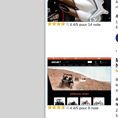
à
m
A
1
4.4
/5 pour
14
note
5
›
B
l
a
A
4.4
/5 pour
8
note
Z
5