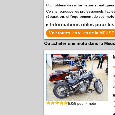
Pour obtenir des
informations pratiques
Ce site regroupe les professionnels fiable
réparation
, et l’
équipement
de vos
moto
Informations utiles pour le
Ou acheter une moto dans la Meuse
M
B
m
u
A
6
5.0
/5 pour
4
note
5