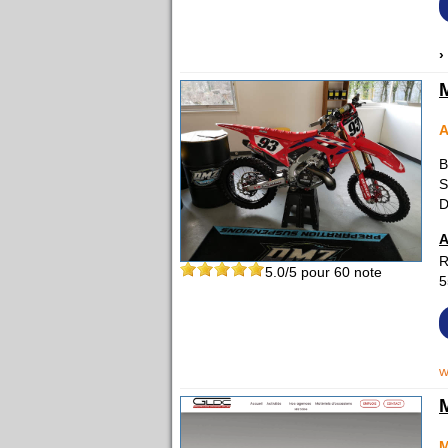
›
A
B
S
D
A
R
5.0
/5 pour
60
note
5
w
M