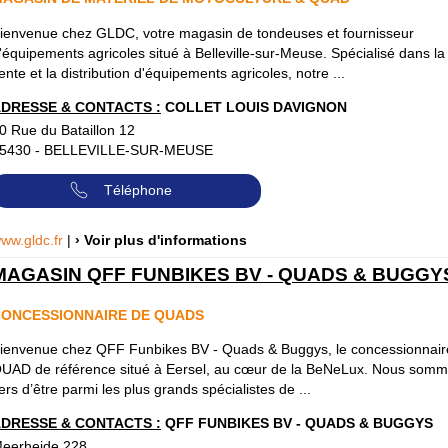
ienvenue chez GLDC, votre magasin de tondeuses et fournisseur
'équipements agricoles situé à Belleville-sur-Meuse. Spécialisé dans la
ente et la distribution d'équipements agricoles, notre ...
DRESSE & CONTACTS :
COLLET LOUIS DAVIGNON
0 Rue du Bataillon 12
5430
-
BELLEVILLE-SUR-MEUSE
Téléphone
ww.gldc.fr
|
› Voir plus d'informations
MAGASIN QFF FUNBIKES BV - QUADS & BUGGY
ONCESSIONNAIRE DE QUADS
ienvenue chez QFF Funbikes BV - Quads & Buggys, le concessionnair
UAD de référence situé à Eersel, au cœur de la BeNeLux. Nous som
iers d’être parmi les plus grands spécialistes de ...
DRESSE & CONTACTS :
QFF FUNBIKES BV - QUADS & BUGGYS
eerheide 228