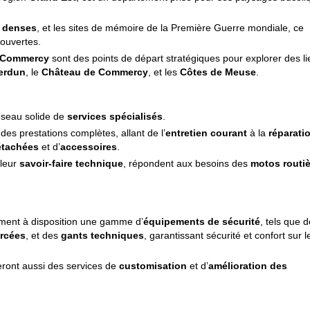
s denses
, et les sites de mémoire de la Première Guerre mondiale, ce
couvertes.
Commercy
sont des points de départ stratégiques pour explorer des li
erdun
, le
Château de Commercy
, et les
Côtes de Meuse
.
éseau solide de
services spécialisés
.
es prestations complètes, allant de l’
entretien courant
à la
réparati
étachées
et d’
accessoires
.
 leur
savoir-faire technique
, répondent aux besoins des
motos routi
ment à disposition une gamme d’
équipements de sécurité
, tels que 
orcées
, et des
gants techniques
, garantissant sécurité et confort sur l
eront aussi des services de
customisation
et d’
amélioration des