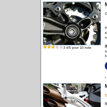
C
P
é
m
A
3.4
/5 pour
10
note
z
5
›
C
B