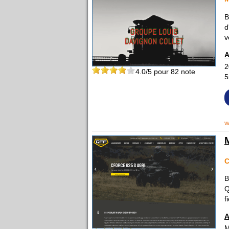
B
d
v
A
2
4.0
/5 pour
82
note
5
w
C
B
Q
f
A
M