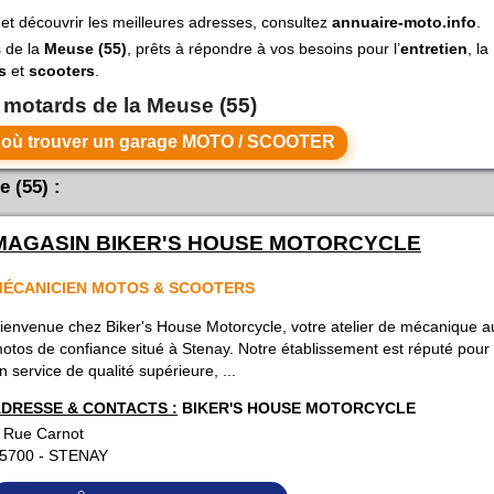
et découvrir les meilleures adresses, consultez
annuaire-moto.info
.
s de la
Meuse (55)
, prêts à répondre à vos besoins pour l’
entretien
, la
s
et
scooters
.
s motards de la Meuse (55)
Voir toutes les villes de la MEUSE où trouver un garage MOTO / SCOOTER
 (55) :
MAGASIN BIKER'S HOUSE MOTORCYCLE
ÉCANICIEN MOTOS & SCOOTERS
ienvenue chez Biker's House Motorcycle, votre atelier de mécanique a
otos de confiance situé à Stenay. Notre établissement est réputé pour o
n service de qualité supérieure, ...
DRESSE & CONTACTS :
BIKER'S HOUSE MOTORCYCLE
 Rue Carnot
5700
-
STENAY