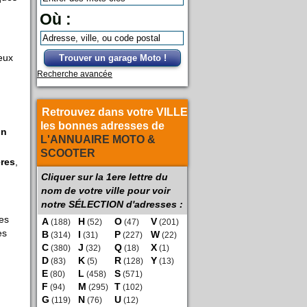
Où :
eux
Trouver un garage Moto !
Recherche avancée
Retrouvez dans votre VILLE
les bonnes adresses de
on
L'ANNUAIRE MOTO &
SCOOTER
ères
,
Cliquer sur la 1ere lettre du
nom de votre ville pour voir
notre SÉLECTION d'adresses :
des
A
H
O
V
(188)
(52)
(47)
(201)
es
B
I
P
W
(314)
(31)
(227)
(22)
C
J
Q
X
(380)
(32)
(18)
(1)
D
K
R
Y
(83)
(5)
(128)
(13)
E
L
S
(80)
(458)
(571)
F
M
T
(94)
(295)
(102)
G
N
U
(119)
(76)
(12)