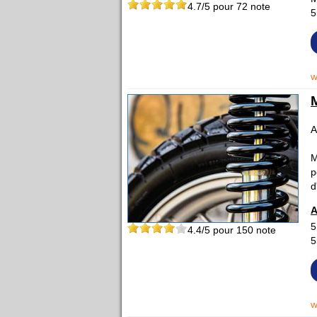
4.7
/5 pour
72
note
5
w
A
M
p
d
A
5
4.4
/5 pour
150
note
5
w