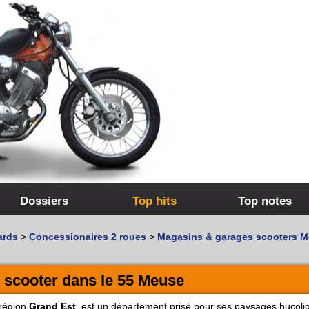
Dossiers
Top hits
Top notes
ards
>
Concessionaires 2 roues
>
Magasins & garages scooters 
 scooter dans le 55 Meuse
 région
Grand Est
, est un département prisé pour ses paysages bucoli