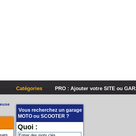
Catégories
PRO : Ajouter votre SITE ou GA
Meuse
Vous recherchez un garage
MOTO
ou
SCOOTER
?
Quoi :
ques