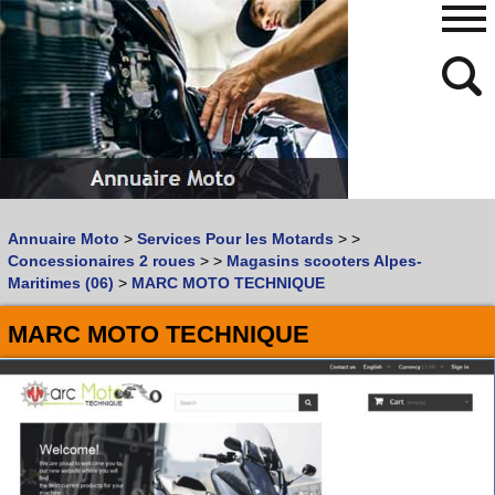
480
768
Annuaire Moto
>
Services Pour les Motards
>
>
Vous recherchez un garage
MOTO
ou
SCOOTER
?
Concessionaires 2 roues
>
>
Magasins scooters Alpes-
Quoi :
Maritimes (06)
>
MARC MOTO TECHNIQUE
Recherche avancée
MARC MOTO TECHNIQUE
Où :
Trouver un garage Moto !
Retrouvez dans votre VILLE
les bonnes adresses de
L'ANNUAIRE MOTO & SCOOTER