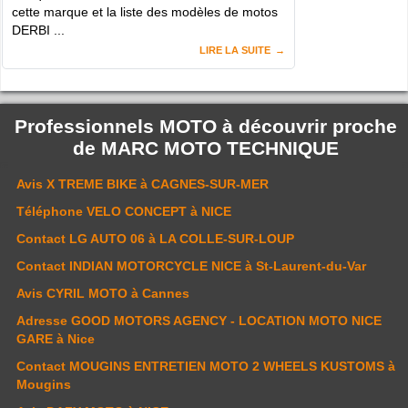
cette marque et la liste des modèles de motos
DERBI ...
LIRE LA SUITE
Professionnels MOTO à découvrir proche
de
MARC MOTO TECHNIQUE
Avis
X TREME BIKE
à CAGNES-SUR-MER
Téléphone
VELO CONCEPT
à NICE
Contact
LG AUTO 06
à LA COLLE-SUR-LOUP
Contact
INDIAN MOTORCYCLE NICE
à St-Laurent-du-Var
Avis
CYRIL MOTO
à Cannes
Adresse
GOOD MOTORS AGENCY - LOCATION MOTO NICE
GARE
à Nice
Contact
MOUGINS ENTRETIEN MOTO 2 WHEELS KUSTOMS
à
Mougins