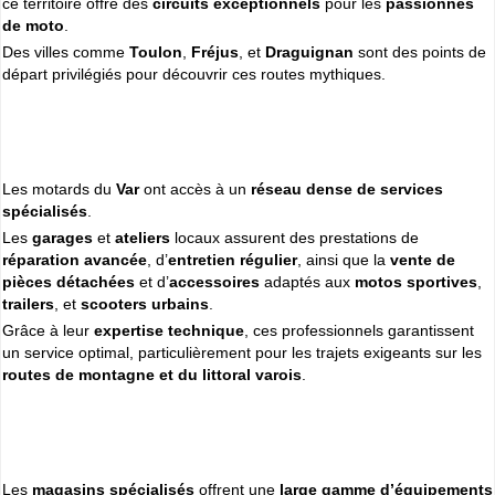
ce territoire offre des
circuits exceptionnels
pour les
passionnés
Cliquer sur la 1ere lettre du nom de votre ville pour voir notre
de moto
.
SÉLECTION d'adresses :
Des villes comme
Toulon
,
Fréjus
, et
Draguignan
sont des points de
A
B
C
D
E
F
G
(188)
(314)
(380)
(83)
(80)
(94)
(119)
départ privilégiés pour découvrir ces routes mythiques.
H
I
J
K
L
M
N
(52)
(31)
(32)
(5)
(458)
(76)
(295)
O
P
Q
R
S
T
U
(47)
(227)
(18)
(128)
(571)
(102)
(12)
V
W
X
Y
(201)
(22)
(1)
(13)
Les motards du
Var
ont accès à un
réseau dense de services
spécialisés
.
Espace professionnels
MOTO
Les
garages
et
ateliers
locaux assurent des prestations de
réparation avancée
Gestion de votre compte PRO
, d’
entretien régulier
, ainsi que la
vente de
pièces détachées
et d’
accessoires
adaptés aux
motos sportives
,
trailers
, et
scooters urbains
.
Grâce à leur
expertise technique
, ces professionnels garantissent
un service optimal, particulièrement pour les trajets exigeants sur les
routes de montagne et du littoral varois
.
Les
magasins spécialisés
offrent une
large gamme d’équipements