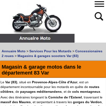
480
768
Annuaire Moto
>
Services Pour les Motards
>
Concessionaires
Vous recherchez un garage
MOTO
ou
SCOOTER
?
2 roues
>
Magasins & garages scooters Var (83)
Quoi :
Magasin & garage motos dans le
Recherche avancée
département 83 Var
Où :
Le
Var (83)
, situé en
Provence-Alpes-Côte d'Azur
, est un
Trouver un garage Moto !
département incontournable pour les motards en quête de
routes
côtières
, de
paysages méditerranéens
, et de
cols montagneux
.
Retrouvez dans votre VILLE
Avec des itinéraires longeant la
Corniche de l’Esterel
, traversant le
les bonnes adresses de
L'ANNUAIRE MOTO & SCOOTER
massif des Maures
, et serpentant à travers les
gorges du Verdon
,