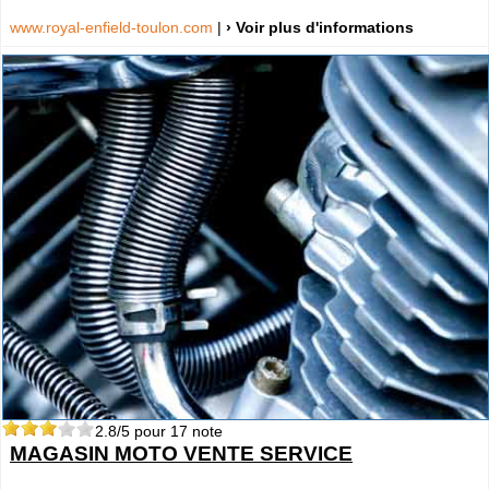
www.royal-enfield-toulon.com
|
› Voir plus d'informations
2.8
/5 pour
17
note
MAGASIN MOTO VENTE SERVICE