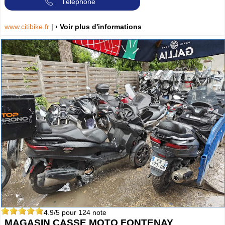
Téléphone
www.citibike.fr
|
› Voir plus d'informations
4.9
/5 pour
124
note
MAGASIN CASSE MOTO FONTENAY