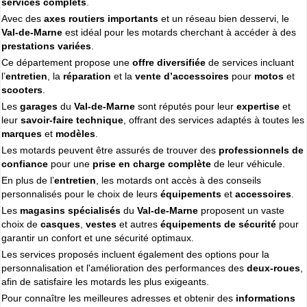
services complets
.
Cliquer sur la 1ere lettre du nom de votre ville pour voir notre
Avec des
axes routiers importants
et un réseau bien desservi, le
SÉLECTION d'adresses :
Val-de-Marne
est idéal pour les motards cherchant à accéder à des
A
B
C
D
E
F
G
(188)
(314)
(380)
(83)
(80)
(94)
(119)
prestations variées
.
H
I
J
K
L
M
N
(52)
(31)
(32)
(5)
(458)
(76)
Ce département propose une
offre diversifiée
de services incluant
(295)
l’
entretien
, la
réparation
et la
vente d’accessoires
pour
motos
et
O
P
Q
R
S
T
U
(47)
(227)
(18)
(128)
(571)
(102)
(12)
scooters
.
V
W
X
Y
(201)
(22)
(1)
(13)
Les
garages
du
Val-de-Marne
sont réputés pour leur
expertise
et
leur
savoir-faire technique
, offrant des services adaptés à toutes les
marques
et
modèles
.
Espace professionnels
MOTO
Les motards peuvent être assurés de trouver des
professionnels de
Gestion de votre compte PRO
confiance
pour une
prise en charge complète
de leur véhicule.
En plus de l’
entretien
, les motards ont accès à des conseils
personnalisés pour le choix de leurs
équipements
et
accessoires
.
Les
magasins spécialisés
du
Val-de-Marne
proposent un vaste
choix de
casques
,
vestes
et autres
équipements de sécurité
pour
garantir un confort et une sécurité optimaux.
Les services proposés incluent également des options pour la
personnalisation et l'amélioration des performances des
deux-roues
,
afin de satisfaire les motards les plus exigeants.
Pour connaître les meilleures adresses et obtenir des
informations