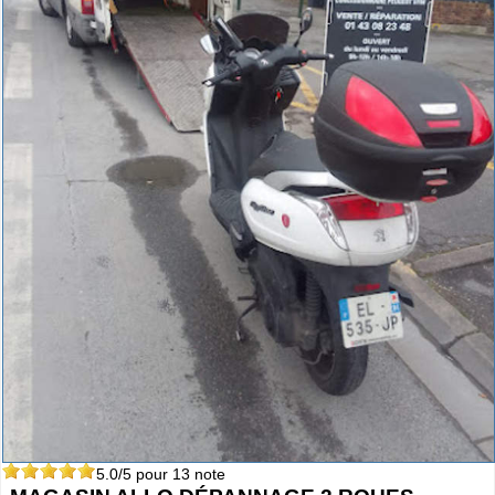
5.0
/5 pour
13
note