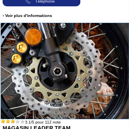
Téléphone
› Voir plus d'informations
3.1
/5 pour
112
note
MAGASIN LEADER TEAM