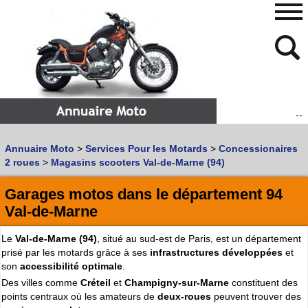
--
480
768
Annuaire Moto
>
Services Pour les Motards
>
Concessionaires
Vous recherchez un garage
MOTO
ou
SCOOTER
?
2 roues
>
Magasins scooters Val-de-Marne (94)
Quoi :
Garages motos dans le département 94
Recherche avancée
Val-de-Marne
Où :
Le
Val-de-Marne (94)
, situé au sud-est de Paris, est un département
Trouver un garage Moto !
prisé par les motards grâce à ses
infrastructures développées
et
son
accessibilité optimale
.
Retrouvez dans votre VILLE
Des villes comme
Créteil
et
Champigny-sur-Marne
constituent des
les bonnes adresses de
L'ANNUAIRE MOTO & SCOOTER
points centraux où les amateurs de
deux-roues
peuvent trouver des