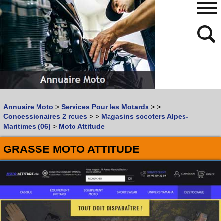
480
768
Annuaire Moto
>
Services Pour les Motards
>
>
Vous recherchez un garage
MOTO
ou
SCOOTER
?
Concessionaires 2 roues
>
>
Magasins scooters Alpes-
Quoi :
Maritimes (06)
>
Moto Attitude
Recherche avancée
GRASSE MOTO ATTITUDE
Où :
Trouver un garage Moto !
Retrouvez dans votre VILLE
les bonnes adresses de
L'ANNUAIRE MOTO & SCOOTER