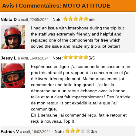
Avis / Commentaires:
MOTO ATTITUDE
Nikita D
Note:
5/5
a écrit, 22/05/2024 |
I had an issue with interphone during the trip but
the staff was extremely friendly and helpful and
replaced one of the components for free which
solved the issue and made my trip a lot better!
Jessy L
Note:
5/5
a écrit, 16/03/2024 |
Expérience en ligne: j'ai commandé un casque à un
prix très attractif par rapport à la concurrence et j'ai
été livrée très rapidement. Malheureusement j'ai
commander une taille trop grand...j'ai fait la
démarche pour un retour échange avec la bonne
taille et tout c'est fait impeccablement ! Des l'arrivée
de mon retour ils ont expédié la taille que j'ai
communiqué.
En 1 semaine j'ai commandé reçu, fait le retour et
reçu à nouveau. Top !!
Patrick V
Note:
3/5
a écrit, 16/02/2024 |