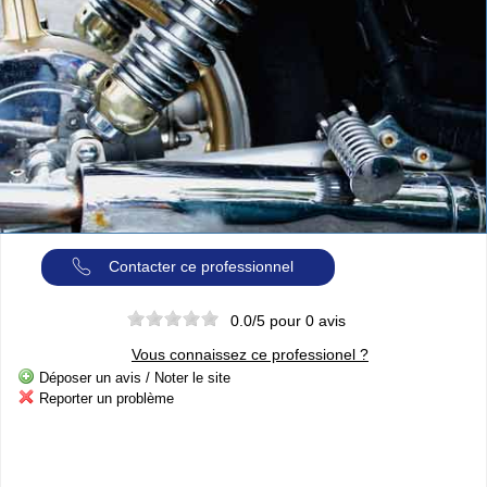
Cliquer sur la 1ere lettre du nom de votre ville pour voir notre
SÉLECTION d'adresses :
A
B
C
D
E
F
G
(188)
(314)
(380)
(83)
(80)
(94)
(119)
H
I
J
K
L
M
N
(52)
(31)
(32)
(5)
(458)
(76)
(295)
O
P
Q
R
S
T
U
(47)
(227)
(18)
(128)
(571)
(102)
(12)
V
W
X
Y
(201)
(22)
(1)
(13)
Catégories
ANNUAIRE MOTOS
»
Toutes les infos sur les marques de
MOTO & SCOOTER
par pays
Contacter ce professionnel
»
Ou trouver un garage
MOTOS ou SCOOTERS
, un magasin prés
de chez vous ?
0.0
/5 pour
0
avis
»
Retrouvez toutes les informations pratiques pour les
MOTARDS
»
Envie de se mesurer aux autre ? toutes les infos sur la
Vous connaissez ce professionel ?
compétition moto
Déposer un avis / Noter le site
Reporter un problème
Espace professionnels
MOTO
Gestion de votre compte PRO