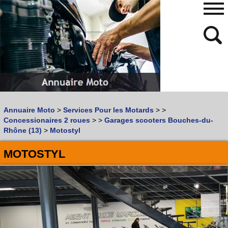
480
768
Annuaire Moto
>
Services Pour les Motards
>
>
Vous recherchez un garage
MOTO
ou
SCOOTER
?
Concessionaires 2 roues
>
>
Garages scooters Bouches-du-
Quoi :
Rhône (13)
>
Motostyl
Recherche avancée
MOTOSTYL
Où :
Trouver un garage Moto !
Retrouvez dans votre VILLE
les bonnes adresses de
L'ANNUAIRE MOTO & SCOOTER