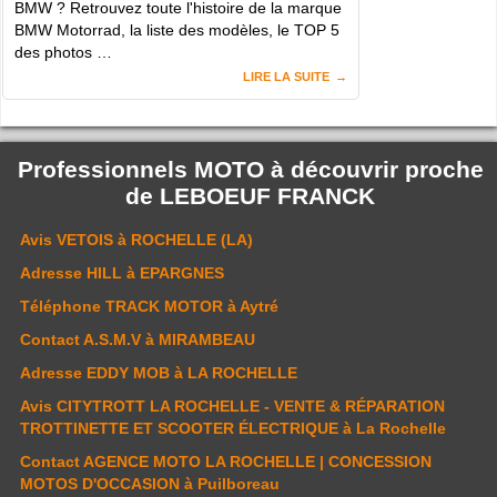
BMW ? Retrouvez toute l'histoire de la marque
BMW Motorrad, la liste des modèles, le TOP 5
des photos …
LIRE LA SUITE
Professionnels MOTO à découvrir proche
de
LEBOEUF FRANCK
Avis
VETOIS
à ROCHELLE (LA)
Adresse
HILL
à EPARGNES
Téléphone
TRACK MOTOR
à Aytré
Contact
A.S.M.V
à MIRAMBEAU
Adresse
EDDY MOB
à LA ROCHELLE
Avis
CITYTROTT LA ROCHELLE - VENTE & RÉPARATION
TROTTINETTE ET SCOOTER ÉLECTRIQUE
à La Rochelle
Contact
AGENCE MOTO LA ROCHELLE | CONCESSION
MOTOS D'OCCASION
à Puilboreau