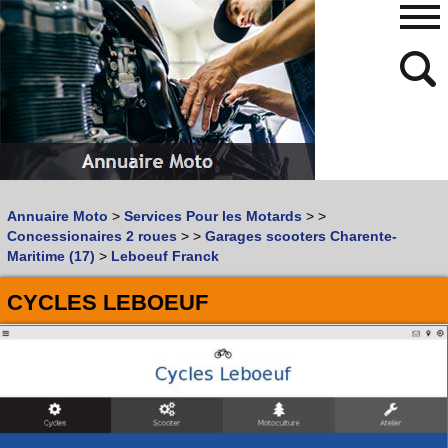
480
768
Annuaire Moto
>
Services Pour les Motards
>
>
Vous recherchez un garage
MOTO
ou
SCOOTER
?
Concessionaires 2 roues
>
>
Garages scooters Charente-
Quoi :
Maritime (17)
>
Leboeuf Franck
Recherche avancée
CYCLES LEBOEUF
Où :
Trouver un garage Moto !
Retrouvez dans votre VILLE
les bonnes adresses de
L'ANNUAIRE MOTO & SCOOTER