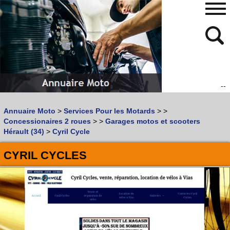
--
480
768
Annuaire Moto
>
Services Pour les Motards
>
>
Vous recherchez un garage
MOTO
ou
SCOOTER
?
Concessionaires 2 roues
>
>
Garages motos et scooters
Quoi :
Hérault (34)
>
Cyril Cycle
Recherche avancée
CYRIL CYCLES
Où :
Trouver un garage Moto !
Retrouvez dans votre VILLE
les bonnes adresses de
L'ANNUAIRE MOTO & SCOOTER