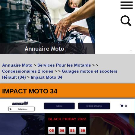
--
480
768
Annuaire Moto
>
Services Pour les Motards
>
>
Vous recherchez un garage
MOTO
ou
SCOOTER
?
Concessionaires 2 roues
>
>
Garages motos et scooters
Quoi :
Hérault (34)
>
Impact Moto 34
Recherche avancée
IMPACT MOTO 34
Où :
Trouver un garage Moto !
Retrouvez dans votre VILLE
les bonnes adresses de
L'ANNUAIRE MOTO & SCOOTER