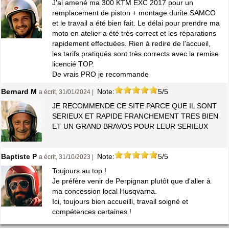
J'ai amené ma 300 KTM EXC 2017 pour un
remplacement de piston + montage durite SAMCO
et le travail a été bien fait. Le délai pour prendre ma
moto en atelier a été très correct et les réparations
rapidement effectuées. Rien à redire de l'accueil,
les tarifs pratiqués sont très corrects avec la remise
licencié TOP.
De vrais PRO je recommande
Bernard M
Note:
5/5
a écrit, 31/01/2024 |
JE RECOMMENDE CE SITE PARCE QUE IL SONT
SERIEUX ET RAPIDE FRANCHEMENT TRES BIEN
ET UN GRAND BRAVOS POUR LEUR SERIEUX
Baptiste P
Note:
5/5
a écrit, 31/10/2023 |
Toujours au top !
Je préfère venir de Perpignan plutôt que d'aller à
ma concession local Husqvarna.
Ici, toujours bien accueilli, travail soigné et
compétences certaines !