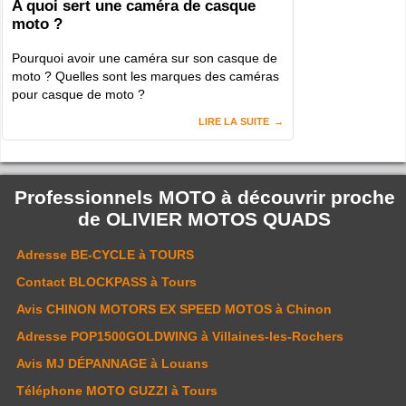
A quoi sert une caméra de casque
moto ?
Pourquoi avoir une caméra sur son casque de
moto ? Quelles sont les marques des caméras
pour casque de moto ?
LIRE LA SUITE
Professionnels MOTO à découvrir proche
de
OLIVIER MOTOS QUADS
Adresse
BE-CYCLE
à TOURS
Contact
BLOCKPASS
à Tours
Avis
CHINON MOTORS EX SPEED MOTOS
à Chinon
Adresse
POP1500GOLDWING
à Villaines-les-Rochers
Avis
MJ DÉPANNAGE
à Louans
Téléphone
MOTO GUZZI
à Tours