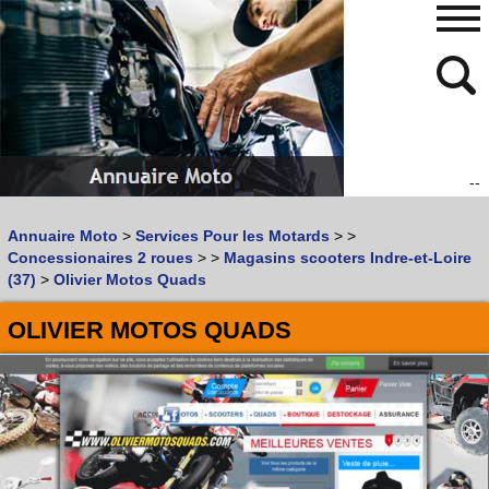
--
480
768
Annuaire Moto
>
Services Pour les Motards
>
>
Vous recherchez un garage
MOTO
ou
SCOOTER
?
Concessionaires 2 roues
>
>
Magasins scooters Indre-et-Loire
Quoi :
(37)
>
Olivier Motos Quads
Recherche avancée
OLIVIER MOTOS QUADS
Où :
Trouver un garage Moto !
Retrouvez dans votre VILLE
les bonnes adresses de
L'ANNUAIRE MOTO & SCOOTER