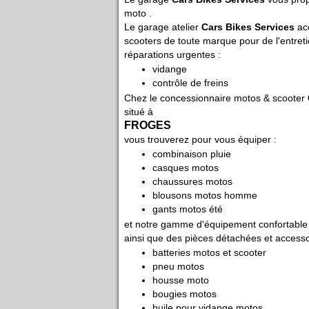
moto .
Le garage atelier
Cars Bikes Services
acc
scooters de toute marque pour de l'entret
réparations urgentes :
vidange
contrôle de freins
Chez le concessionnaire motos & scooter
situé à
FROGES
vous trouverez pour vous équiper :
combinaison pluie
casques motos
chaussures motos
blousons motos homme
gants motos été
et notre gamme d'équipement confortable 
ainsi que des pièces détachées et accesso
batteries motos et scooter
pneu motos
housse moto
bougies motos
huile pour vidange motos