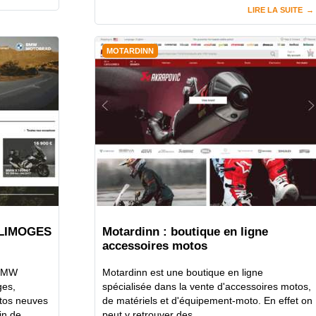
LIRE LA SUITE
MOTARDINN
 LIMOGES
Motardinn : boutique en ligne
accessoires motos
 BMW
Motardinn est une boutique en ligne
es,
spécialisée dans la vente d'accessoires motos,
tos neuves
de matériels et d'équipement-moto. En effet on
n de...
peut y retrouver des...