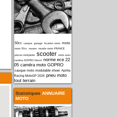
moto
50cc
casque
garage
location moto
moto 50cc
musee
musée moto FRANCE
scooter
pieces mobylette
moto avec
norme ece 22
caméra GOPRO Hero4
05
caméra moto GOPRO
casque moto modulable shoei
Aprilia
pneu moto
Racing MotoGP 2026
tout terrain
Statistiques
ANNUAIRE
MOTO