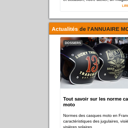
LIR
Actualités
de l'
ANNUAIRE M
DOSSIERS
Tout savoir sur les norme c
moto
Normes des casques moto en Franc
caractéristiques des jugulaires, visiè
visières solaires...