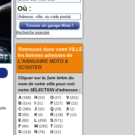
Où :
Trouver un garage Moto !
Recherche avancée
Retrouvez dans votre VILLE
les bonnes adresses de
L'ANNUAIRE MOTO &
SCOOTER
Cliquer sur la 1ere lettre du
nom de votre ville pour voir
notre SÉLECTION d'adresses :
A
H
O
V
(188)
(52)
(47)
(201)
B
I
P
W
(314)
(31)
(227)
(22)
site
C
J
Q
X
(380)
(32)
(18)
(1)
D
K
R
Y
(83)
(5)
(128)
(13)
E
L
S
(80)
(458)
(571)
F
M
T
(94)
(295)
(102)
G
N
U
(119)
(76)
(12)