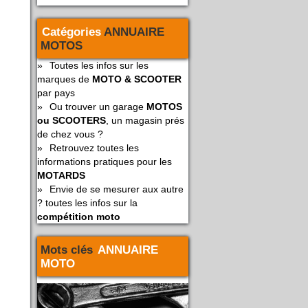
Catégories
ANNUAIRE
MOTOS
»
Toutes les infos sur les
marques de
MOTO & SCOOTER
par pays
»
Ou trouver un garage
MOTOS
ou SCOOTERS
, un magasin prés
de chez vous ?
»
Retrouvez toutes les
informations pratiques pour les
MOTARDS
»
Envie de se mesurer aux autre
? toutes les infos sur la
compétition moto
Mots clés
ANNUAIRE
MOTO