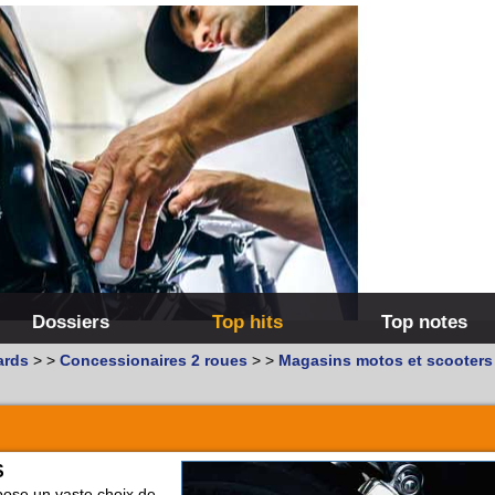
Dossiers
Top hits
Top notes
ards
>
>
Concessionaires 2 roues
>
>
Magasins motos et scooters 
S
ose un vaste choix de