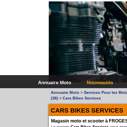
Annuaire Moto
Nouveautés
Annuaire Moto
>
Services Pour les Mot
(38)
>
Cars Bikes Services
CARS BIKES SERVICES
Magasin moto et scooter à FROGE
Le garage
Cars Bikes Services
vous prop