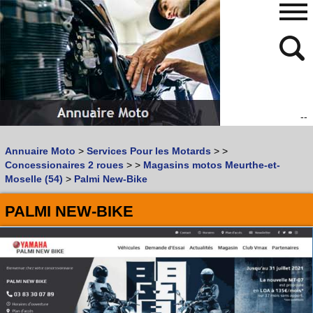
--
480
768
Annuaire Moto
>
Services Pour les Motards
>
>
Vous recherchez un garage
MOTO
ou
SCOOTER
?
Concessionaires 2 roues
>
>
Magasins motos Meurthe-et-
Quoi :
Moselle (54)
>
Palmi New-Bike
Recherche avancée
PALMI NEW-BIKE
Où :
Trouver un garage Moto !
Retrouvez dans votre VILLE
les bonnes adresses de
L'ANNUAIRE MOTO & SCOOTER