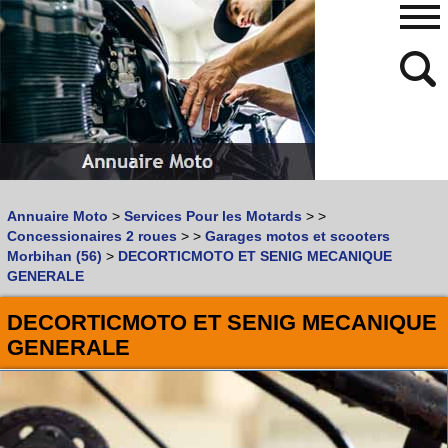
480
768
Annuaire Moto
>
Services Pour les Motards
>
>
Vous recherchez un garage
MOTO
ou
SCOOTER
?
Concessionaires 2 roues
>
>
Garages motos et scooters
Quoi :
Morbihan (56)
>
DECORTICMOTO ET SENIG MECANIQUE
GENERALE
Recherche avancée
Où :
DECORTICMOTO ET SENIG MECANIQUE
GENERALE
Trouver un garage Moto !
Retrouvez dans votre VILLE
les bonnes adresses de
L'ANNUAIRE MOTO & SCOOTER