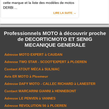
cette marque et la liste des modèles de motos
DERBI ...
LIRE LA SUITE
Professionnels MOTO à découvrir proche
de
DECORTICMOTO ET SENIG
MECANIQUE GENERALE
Adresse
MOTO EXPERT
à CAUDAN
Adresse
TWO STAR - SCOOT'EXPERT
à PLOEREN
Contact
ATOUT MÉCA
à SULNIAC
Avis
ER MOTO
à Ploemeur
Adresse
DAFY MOTO - CALLEC RICHARD
à LANESTER
Contact
MARCARINI GIANNI
à HENNEBONT
Adresse
LE PENVEN
à VANNES
Adresse
REVOLUTION 56
à PLOEREN