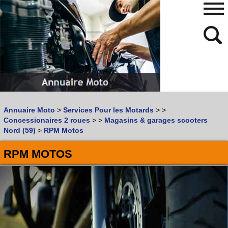
480
768
Annuaire Moto
>
Services Pour les Motards
>
>
Vous recherchez un garage
MOTO
ou
SCOOTER
?
Concessionaires 2 roues
>
>
Magasins & garages scooters
Quoi :
Nord (59)
>
RPM Motos
Recherche avancée
RPM MOTOS
Où :
Trouver un garage Moto !
Retrouvez dans votre VILLE
les bonnes adresses de
L'ANNUAIRE MOTO & SCOOTER