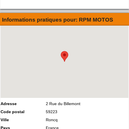
Informations pratiques pour:
RPM MOTOS
Adresse
2 Rue du Billemont
Code postal
59223
Ville
Roncq
Pays
France