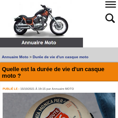
480
768
Annuaire Moto
>
Durée de vie d'un casque moto
Vous recherchez un garage
MOTO
ou
SCOOTER
?
Quoi :
Quelle est la durée de vie d'un casque
moto ?
Recherche avancée
Où :
PUBLIÉ LE :
15/10/2021 À 19:15
par Annuaire MOTO
Trouver un garage Moto !
Retrouvez dans votre VILLE
les bonnes adresses de
L'ANNUAIRE MOTO & SCOOTER