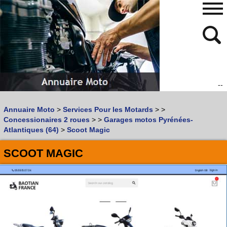
--
480
768
Annuaire Moto
>
Services Pour les Motards
>
>
Vous recherchez un garage
MOTO
ou
SCOOTER
?
Concessionaires 2 roues
>
>
Garages motos Pyrénées-
Quoi :
Atlantiques (64)
>
Scoot Magic
Recherche avancée
SCOOT MAGIC
Où :
Trouver un garage Moto !
Retrouvez dans votre VILLE
les bonnes adresses de
L'ANNUAIRE MOTO & SCOOTER