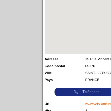
Adresse
15 Rue Vincent 
Code postal
65170
Ville
SAINT-LARY-S
Pays
FRANCE
Téléphone
Url
www.velo-attitu
Hits
4