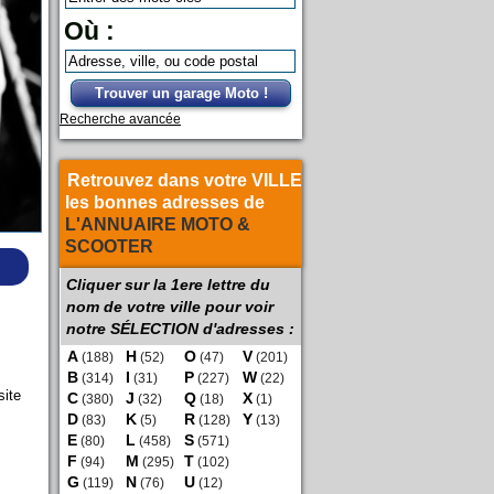
Où :
Trouver un garage Moto !
Recherche avancée
Retrouvez dans votre VILLE
les bonnes adresses de
L'ANNUAIRE MOTO &
SCOOTER
Cliquer sur la 1ere lettre du
nom de votre ville pour voir
notre SÉLECTION d'adresses :
A
H
O
V
(188)
(52)
(47)
(201)
B
I
P
W
(314)
(31)
(227)
(22)
site
C
J
Q
X
(380)
(32)
(18)
(1)
D
K
R
Y
(83)
(5)
(128)
(13)
E
L
S
(80)
(458)
(571)
F
M
T
(94)
(295)
(102)
G
N
U
(119)
(76)
(12)