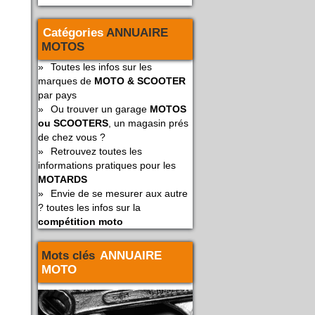
Catégories
ANNUAIRE
MOTOS
»
Toutes les infos sur les
marques de
MOTO & SCOOTER
par pays
»
Ou trouver un garage
MOTOS
ou SCOOTERS
, un magasin prés
de chez vous ?
»
Retrouvez toutes les
informations pratiques pour les
MOTARDS
»
Envie de se mesurer aux autre
? toutes les infos sur la
compétition moto
Mots clés
ANNUAIRE
MOTO