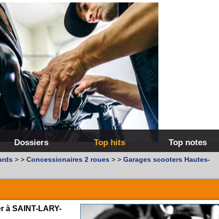
Dossiers
Top hits
Top notes
ards
>
>
Concessionaires 2 roues
>
>
Garages scooters Hautes-
er à SAINT-LARY-