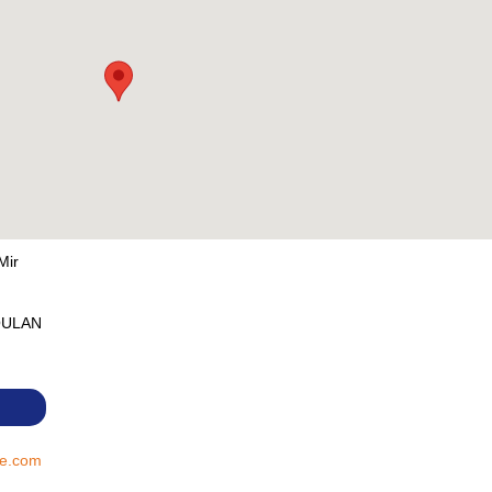
Mir
OULAN
de.com