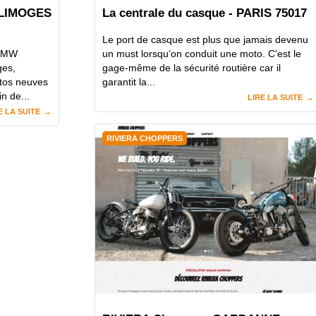
 LIMOGES
La centrale du casque - PARIS 75017
Le port de casque est plus que jamais devenu
 BMW
un must lorsqu’on conduit une moto. C'est le
es,
gage-même de la sécurité routière car il
tos neuves
garantit la...
n de...
LIRE LA SUITE
E LA SUITE
RIVIERA CHOPPERS