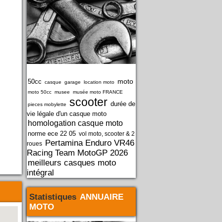
moto
50cc
casque
garage
location moto
moto 50cc
musee
musée moto FRANCE
scooter
durée de
pieces mobylette
vie légale d'un casque moto
homologation casque moto
norme ece 22 05
vol moto, scooter & 2
Pertamina Enduro VR46
roues
Racing Team MotoGP 2026
meilleurs casques moto
intégral
Statistiques
ANNUAIRE
MOTO