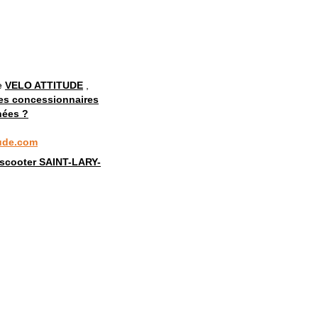
te
VELO ATTITUDE
,
es concessionnaires
nées ?
tude.com
 scooter SAINT-LARY-