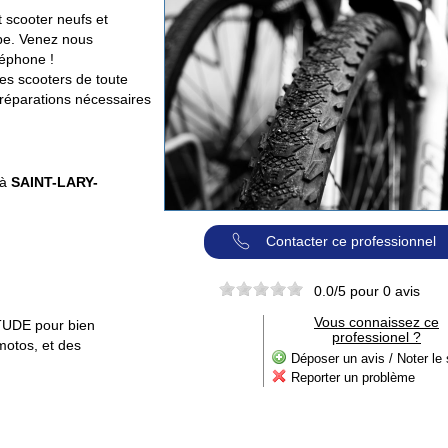
 scooter neufs et
ipe. Venez nous
léphone !
les scooters de toute
 réparations nécessaires
 à
SAINT-LARY-
Contacter ce professionnel
0.0
/5 pour
0
avis
Vous connaissez ce
ITUDE pour bien
professionel ?
motos, et des
Déposer un avis / Noter le 
Reporter un problème