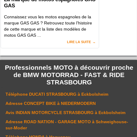
GAS
Connaissez vous les motos espagnoles de la
marque GAS GAS ? Retrouvez toute l'histoire
de cette marque et la liste des modèles de
motos GAS GAS ...
LIRE LA SUITE
Professionnels MOTO à découvrir proche
de
BMW MOTORRAD - FAST & RIDE
STRASBOURG
Téléphone
DUCATI STRASBOURG
à Eckbolsheim
Adresse
CONCEPT BIKE
à NIEDERMODERN
Avis
INDIAN MOTORCYCLE STRASBOURG
à Eckbolsheim
Adresse
ROAD NATION - GARAGE MOTO
à Schweighouse-
sur-Moder