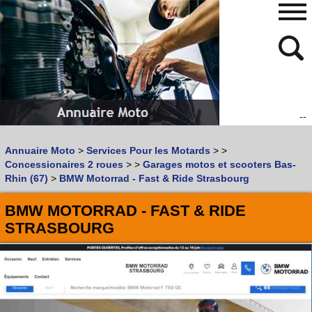
--
480
768
Annuaire Moto
>
Services Pour les Motards
>
>
Vous recherchez un garage
MOTO
ou
SCOOTER
?
Concessionaires 2 roues
>
>
Garages motos et scooters Bas-
Quoi :
Rhin (67)
>
BMW Motorrad - Fast & Ride Strasbourg
Recherche avancée
BMW MOTORRAD - FAST & RIDE
Où :
STRASBOURG
Trouver un garage Moto !
Retrouvez dans votre VILLE
les bonnes adresses de
L'ANNUAIRE MOTO & SCOOTER