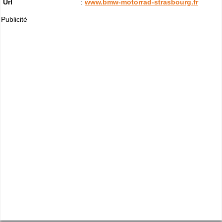
Url
:
www.bmw-motorrad-strasbourg.fr
Publicité