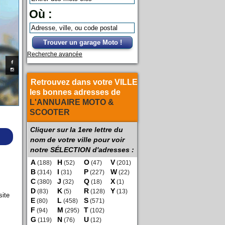
Où :
Trouver un garage Moto !
Recherche avancée
Retrouvez dans votre VILLE
les bonnes adresses de
L'ANNUAIRE MOTO &
SCOOTER
Cliquer sur la 1ere lettre du
nom de votre ville pour voir
notre SÉLECTION d'adresses :
A
H
O
V
(188)
(52)
(47)
(201)
B
I
P
W
(314)
(31)
(227)
(22)
C
J
Q
X
(380)
(32)
(18)
(1)
D
K
R
Y
(83)
(5)
(128)
(13)
site
E
L
S
(80)
(458)
(571)
F
M
T
(94)
(295)
(102)
G
N
U
(119)
(76)
(12)