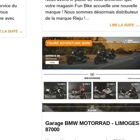
rvice du
votre magasin Fun Bike accueille une nouvelle
vous
marque ! Nous sommes désormais distributeur
ine avec
de la marque Rieju !...
LIRE LA SUITE
E LA SUITE
FAURE ADVENTURE BMW
Garage BMW MOTORRAD - LIMOGES
87000