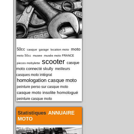
moto
50cc
casque
garage
location moto
moto 50cc
musee
musée moto FRANCE
scooter
casque
pieces mobylette
moto connecté skully
meilleurs
casques moto intégral
homologation casque moto
peinture perso sur casque moto
casque moto insolite homologué
peinture casque moto
Statistiques
ANNUAIRE
MOTO