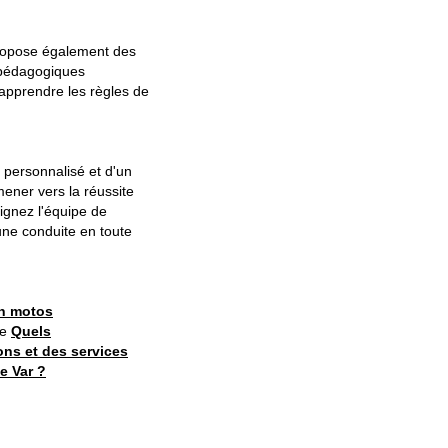
propose également des
 pédagogiques
apprendre les règles de
 personnalisé et d'un
ner vers la réussite
oignez l'équipe de
une conduite en toute
n motos
ie
Quels
ons et des services
e Var ?