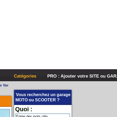
Catégories
PRO : Ajouter votre SITE ou GA
s Var
Vous recherchez un garage
MOTO
ou
SCOOTER
?
Quoi :