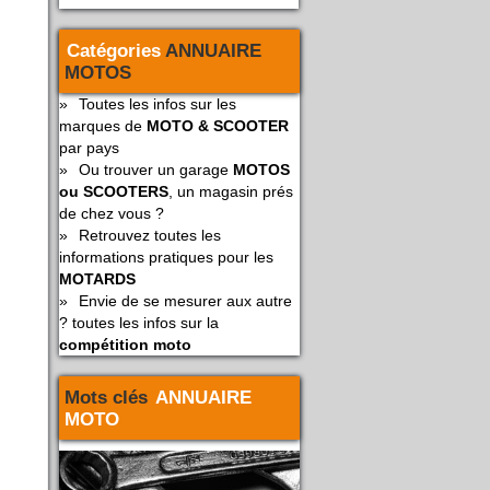
Catégories
ANNUAIRE
MOTOS
»
Toutes les infos sur les
marques de
MOTO & SCOOTER
par pays
»
Ou trouver un garage
MOTOS
ou SCOOTERS
, un magasin prés
de chez vous ?
»
Retrouvez toutes les
informations pratiques pour les
MOTARDS
»
Envie de se mesurer aux autre
? toutes les infos sur la
compétition moto
Mots clés
ANNUAIRE
MOTO