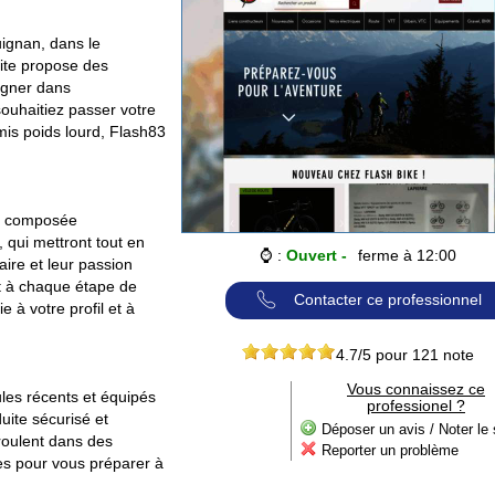
ignan, dans le
ite propose des
agner dans
souhaitiez passer votre
mis poids lourd, Flash83
st composée
 qui mettront tout en
⌚ :
Ouvert -
ferme à 12:00
aire et leur passion
t à chaque étape de
Contacter ce professionnel
 à votre profil et à
4.7
/5 pour
121
note
Vous connaissez ce
ules récents et équipés
professionel ?
uite sécurisé et
Déposer un avis / Noter le 
roulent dans des
Reporter un problème
ées pour vous préparer à