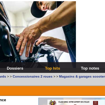
Dossiers
Top hits
Top notes
ards
>
>
Concessionaires 2 roues
>
>
Magasins & garages scooter
ence