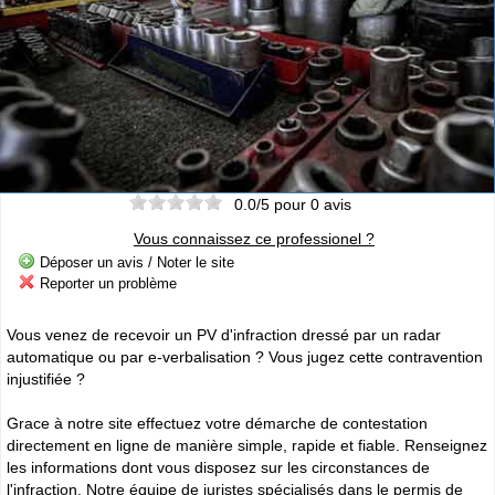
Cliquer sur la 1ere lettre du nom de votre ville pour voir notre
SÉLECTION d'adresses :
A
B
C
D
E
F
G
(188)
(314)
(380)
(83)
(80)
(94)
(119)
H
I
J
K
L
M
N
(52)
(31)
(32)
(5)
(458)
(76)
(295)
O
P
Q
R
S
T
U
(47)
(227)
(18)
(128)
(571)
(102)
(12)
V
W
X
Y
(201)
(22)
(1)
(13)
0.0
/5 pour
0
avis
Catégories
ANNUAIRE MOTOS
Vous connaissez ce professionel ?
»
Toutes les infos sur les marques de
MOTO & SCOOTER
par pays
Déposer un avis / Noter le site
»
Ou trouver un garage
MOTOS ou SCOOTERS
, un magasin prés
Reporter un problème
de chez vous ?
»
Retrouvez toutes les informations pratiques pour les
MOTARDS
Vous venez de recevoir un PV d'infraction dressé par un radar
»
Envie de se mesurer aux autre ? toutes les infos sur la
automatique ou par e-verbalisation ? Vous jugez cette contravention
compétition moto
injustifiée ?
Espace professionnels
MOTO
Grace à notre site effectuez votre démarche de contestation
directement en ligne de manière simple, rapide et fiable. Renseignez
Gestion de votre compte PRO
les informations dont vous disposez sur les circonstances de
l'infraction. Notre équipe de juristes spécialisés dans le permis de