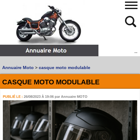
--
480
768
Annuaire Moto
>
casque moto modulable
Vous recherchez un garage
MOTO
ou
SCOOTER
?
Quoi :
CASQUE MOTO MODULABLE
Recherche avancée
PUBLIÉ LE :
26/08/2023 À 19:06
par Annuaire MOTO
Où :
Trouver un garage Moto !
Retrouvez dans votre VILLE
les bonnes adresses de
L'ANNUAIRE MOTO & SCOOTER