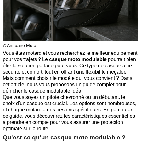
Cliquer sur la 1ere lettre du nom de votre ville pour voir notre
SÉLECTION d'adresses :
A
B
C
D
E
F
G
(188)
(314)
(380)
(83)
(80)
(94)
(119)
H
I
J
K
L
M
N
(52)
(31)
(32)
(5)
(458)
(76)
(295)
O
P
Q
R
S
T
U
(47)
(227)
(18)
(128)
(571)
(102)
(12)
© Annuaire Moto
V
W
X
Y
(201)
(22)
(1)
(13)
Vous êtes motard et vous recherchez le meilleur équipement
pour vos trajets ? Le
casque moto modulable
pourrait bien
Catégories
ANNUAIRE MOTOS
être la solution parfaite pour vous. Ce type de casque allie
sécurité et confort, tout en offrant une flexibilité inégalée.
»
Toutes les infos sur les marques de
MOTO & SCOOTER
par pays
Mais comment choisir le modèle qui vous convient ? Dans
»
Ou trouver un garage
MOTOS ou SCOOTERS
, un magasin prés
cet article, nous vous proposons un guide complet pour
de chez vous ?
dénicher le casque modulable idéal.
»
Retrouvez toutes les informations pratiques pour les
MOTARDS
Que vous soyez un pilote chevronné ou un débutant, le
»
Envie de se mesurer aux autre ? toutes les infos sur la
choix d'un casque est crucial. Les options sont nombreuses,
compétition moto
et chaque motard a des besoins spécifiques. En parcourant
ce guide, vous découvrirez les caractéristiques essentielles
Espace professionnels
MOTO
à prendre en compte pour vous assurer une protection
optimale sur la route.
Gestion de votre compte PRO
Qu'est-ce qu'un casque moto modulable ?