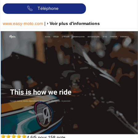
Téléphone
www.easy-moto.com
|
› Voir plus d'informations
4.6
/5 pour
158
note