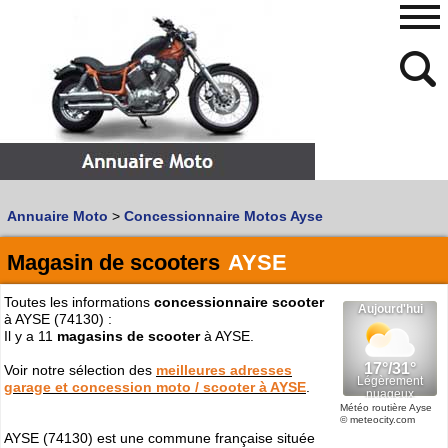
480
768
Annuaire Moto
>
Concessionnaire Motos Ayse
Vous recherchez un garage
MOTO
ou
SCOOTER
?
Quoi :
Magasin de scooters
AYSE
Recherche avancée
Toutes les informations
concessionnaire scooter
Où :
à AYSE (74130) :
Il y a 11
magasins de scooter
à AYSE.
Trouver un garage Moto !
Voir notre sélection des
meilleures adresses
garage et concession moto / scooter à AYSE
.
Retrouvez dans votre VILLE
Météo routière Ayse
© meteocity.com
les bonnes adresses de
L'ANNUAIRE MOTO & SCOOTER
AYSE (74130) est une commune française située