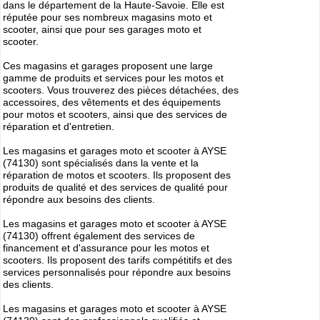
dans le département de la Haute-Savoie. Elle est
Cliquer sur la 1ere lettre du nom de votre ville pour voir notre
réputée pour ses nombreux magasins moto et
SÉLECTION d'adresses :
scooter, ainsi que pour ses garages moto et
scooter.
A
B
C
D
E
F
G
(188)
(314)
(380)
(83)
(80)
(94)
(119)
H
I
J
K
L
M
N
(52)
(31)
(32)
(5)
(458)
(76)
Ces magasins et garages proposent une large
(295)
gamme de produits et services pour les motos et
O
P
Q
R
S
T
U
scooters. Vous trouverez des pièces détachées, des
(47)
(227)
(18)
(128)
(571)
(102)
(12)
accessoires, des vêtements et des équipements
V
W
X
Y
(201)
(22)
(1)
(13)
pour motos et scooters, ainsi que des services de
réparation et d'entretien.
Catégories
ANNUAIRE MOTOS
Les magasins et garages moto et scooter à AYSE
(74130) sont spécialisés dans la vente et la
»
Toutes les infos sur les marques de
MOTO & SCOOTER
par pays
réparation de motos et scooters. Ils proposent des
»
Ou trouver un garage
MOTOS ou SCOOTERS
, un magasin prés
produits de qualité et des services de qualité pour
de chez vous ?
répondre aux besoins des clients.
»
Retrouvez toutes les informations pratiques pour les
MOTARDS
Les magasins et garages moto et scooter à AYSE
»
Envie de se mesurer aux autre ? toutes les infos sur la
(74130) offrent également des services de
compétition moto
financement et d'assurance pour les motos et
scooters. Ils proposent des tarifs compétitifs et des
services personnalisés pour répondre aux besoins
Espace professionnels
MOTO
des clients.
Gestion de votre compte PRO
Les magasins et garages moto et scooter à AYSE