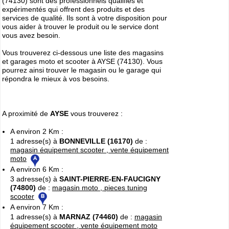
(74130) sont des professionnels qualifiés et
expérimentés qui offrent des produits et des
services de qualité. Ils sont à votre disposition pour
vous aider à trouver le produit ou le service dont
vous avez besoin.
Vous trouverez ci-dessous une liste des magasins
et garages moto et scooter à AYSE (74130). Vous
pourrez ainsi trouver le magasin ou le garage qui
répondra le mieux à vos besoins.
A proximité de
AYSE
vous trouverez :
A environ 2 Km :
1 adresse(s) à
BONNEVILLE (16170)
de :
magasin équipement scooter , vente équipement
moto
A environ 6 Km :
3 adresse(s) à
SAINT-PIERRE-EN-FAUCIGNY
(74800)
de :
magasin moto , pieces tuning
scooter
A environ 7 Km :
1 adresse(s) à
MARNAZ (74460)
de :
magasin
équipement scooter , vente équipement moto