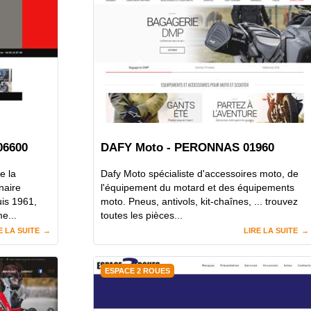
06600
DAFY Moto - PERONNAS 01960
e la
Dafy Moto spécialiste d'accessoires moto, de
naire
l'équipement du motard et des équipements
uis 1961,
moto. Pneus, antivols, kit-chaînes, ... trouvez
e...
toutes les pièces...
E LA SUITE
LIRE LA SUITE
ESPACE 2 ROUES