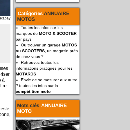
Catégories
ANNUAIRE
ixabay
MOTOS
»
Toutes les infos sur les
marques de
MOTO & SCOOTER
par pays
»
Ou trouver un garage
MOTOS
ou SCOOTERS
, un magasin prés
de chez vous ?
»
Retrouvez toutes les
uses
informations pratiques pour les
riser
MOTARDS
s à
»
Envie de se mesurer aux autre
lire
? toutes les infos sur la
compétition moto
Mots clés
ANNUAIRE
reste
MOTO
rbone,