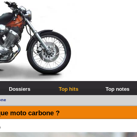
Dossiers
Top hits
Top notes
one
que moto carbone ?
O