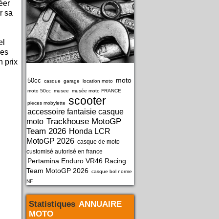
éer
r sa
el
res
n prix
moto
50cc
casque
garage
location moto
moto 50cc
musee
musée moto FRANCE
scooter
pieces mobylette
accessoire fantaisie casque
Trackhouse MotoGP
moto
Team 2026
Honda LCR
MotoGP 2026
casque de moto
customisé autorisé en france
Pertamina Enduro VR46 Racing
Team MotoGP 2026
casque bol norme
NF
Statistiques
ANNUAIRE
MOTO