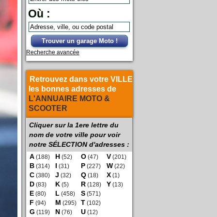
Où :
Trouver un garage Moto !
Recherche avancée
Retrouvez dans votre VILLE
les bonnes adresses de
L'ANNUAIRE MOTO &
SCOOTER
Cliquer sur la 1ere lettre du
nom de votre ville pour voir
notre SÉLECTION d'adresses :
A
H
O
V
(188)
(52)
(47)
(201)
B
I
P
W
(314)
(31)
(227)
(22)
C
J
Q
X
(380)
(32)
(18)
(1)
D
K
R
Y
(83)
(5)
(128)
(13)
E
L
S
(80)
(458)
(571)
F
M
T
(94)
(295)
(102)
G
N
U
(119)
(76)
(12)