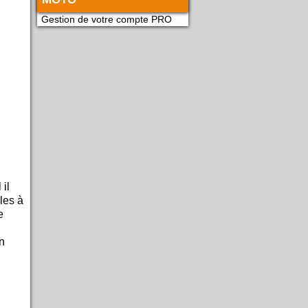
Gestion de votre compte PRO
il
les à
e
n