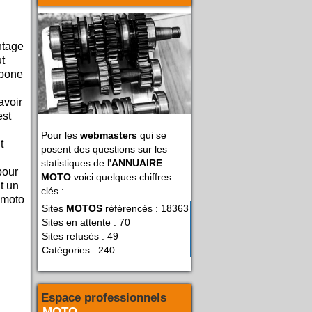
ntage
ut
rbone
avoir
est
Pour les
webmasters
qui se
t
posent des questions sur les
statistiques de l'
ANNUAIRE
pour
MOTO
voici quelques chiffres
t un
clés :
 moto
Sites
MOTOS
référencés : 18363
Sites en attente : 70
Sites refusés : 49
Catégories : 240
Espace professionnels
MOTO